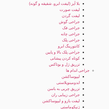
بلا آیز (لیفت ابرو، شقیقه و گونه)
لیفت صورت
لیفت گردن
جراحی گوش
جراحی فک
جراحی چانه
جراحی پلک
کانتورینگ ابرو
جراحی پلک بالا و پایین
کوتاه کردن پیشانی
تزریق ژل و بوتاکس
جراحی اندام ها
لیپوساکشن
ابدومینوپلاستی
تزریق چربی به باسن
جراحی زیبایی ران
لیفت بازو و لیپوساکشن
ژنیکوماستی