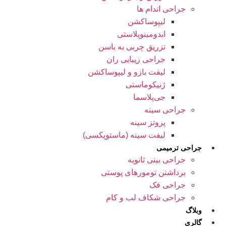
جراحی اندام ها
لیپوساکشن
ابدومینوپلاستی
تزریق چربی به باسن
جراحی زیبایی ران
لیفت بازو و لیپوساکشن
ژنیکوماستی
جی‌پلاسما
جراحی سینه
پروتز سینه
لیفت سینه (ماستوپکسی)
جراحی ترمیمی
جراحی بینی ثانویه
برداشتن تومورهای پوستی
جراحی فک
جراحی شکاف لب و کام
وبلاگ
گالری