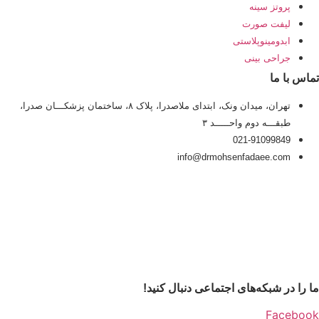
پروتز سینه
لیفت صورت
ابدومینوپلاستی
جراحی بینی
تماس با ما
تهران، میدان ونک، ابتدای ملاصدرا، پلاک ۸، ساختمان پزشکـــان صدرا،
طبقـــه دوم واحـــــد ۳
021-91099849
info@drmohsenfadaee.com
ما را در شبکه‌های اجتماعی دنبال کنید!
Facebook