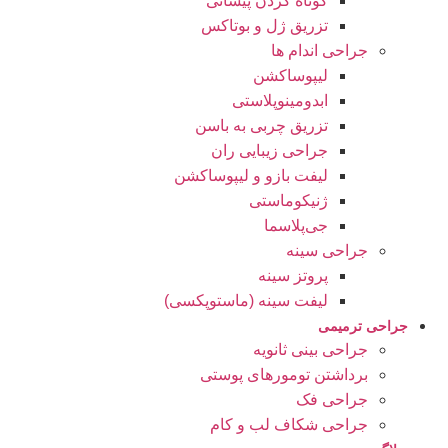
کوتاه کردن پیشانی
تزریق ژل و بوتاکس
جراحی اندام ها
لیپوساکشن
ابدومینوپلاستی
تزریق چربی به باسن
جراحی زیبایی ران
لیفت بازو و لیپوساکشن
ژنیکوماستی
جی‌پلاسما
جراحی سینه
پروتز سینه
لیفت سینه (ماستوپکسی)
جراحی ترمیمی
جراحی بینی ثانویه
برداشتن تومورهای پوستی
جراحی فک
جراحی شکاف لب و کام