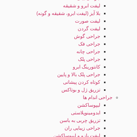
لیفت ابرو و شقیقه
بلا آیز (لیفت ابرو، شقیقه و گونه)
لیفت صورت
لیفت گردن
جراحی گوش
جراحی فک
جراحی چانه
جراحی پلک
کانتورینگ ابرو
جراحی پلک بالا و پایین
کوتاه کردن پیشانی
تزریق ژل و بوتاکس
جراحی اندام ها
لیپوساکشن
ابدومینوپلاستی
تزریق چربی به باسن
جراحی زیبایی ران
لیفت بازو و لیپوساکشن