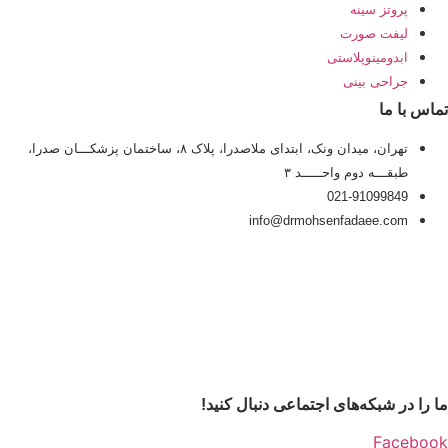
پروتز سینه
لیفت صورت
ابدومینوپلاستی
جراحی بینی
تماس با ما
تهران، میدان ونک، ابتدای ملاصدرا، پلاک ۸، ساختمان پزشکـــان صدرا،
طبقـــه دوم واحـــــد ۳
021-91099849
info@drmohsenfadaee.com
ما را در شبکه‌های اجتماعی دنبال کنید!
Facebook