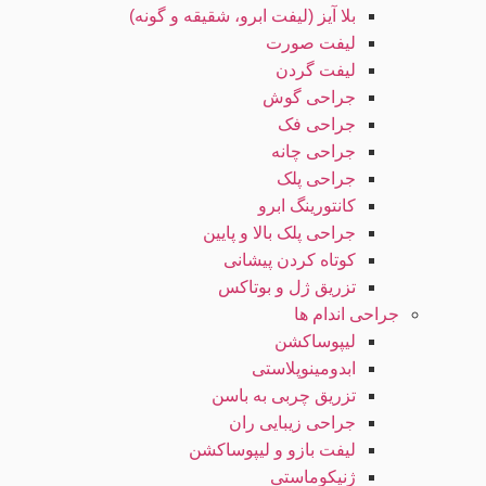
بلا آیز (لیفت ابرو، شقیقه و گونه)
لیفت صورت
لیفت گردن
جراحی گوش
جراحی فک
جراحی چانه
جراحی پلک
کانتورینگ ابرو
جراحی پلک بالا و پایین
کوتاه کردن پیشانی
تزریق ژل و بوتاکس
جراحی اندام ها
لیپوساکشن
ابدومینوپلاستی
تزریق چربی به باسن
جراحی زیبایی ران
لیفت بازو و لیپوساکشن
ژنیکوماستی