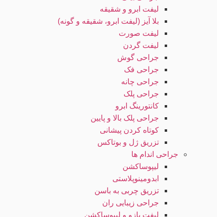
لیفت ابرو و شقیقه
بلا آیز (لیفت ابرو، شقیقه و گونه)
لیفت صورت
لیفت گردن
جراحی گوش
جراحی فک
جراحی چانه
جراحی پلک
کانتورینگ ابرو
جراحی پلک بالا و پایین
کوتاه کردن پیشانی
تزریق ژل و بوتاکس
جراحی اندام ها
لیپوساکشن
ابدومینوپلاستی
تزریق چربی به باسن
جراحی زیبایی ران
لیفت بازو و لیپوساکشن