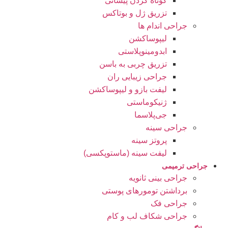
کوتاه کردن پیشانی
تزریق ژل و بوتاکس
جراحی اندام ها
لیپوساکشن
ابدومینوپلاستی
تزریق چربی به باسن
جراحی زیبایی ران
لیفت بازو و لیپوساکشن
ژنیکوماستی
جی‌پلاسما
جراحی سینه
پروتز سینه
لیفت سینه (ماستوپکسی)
جراحی ترمیمی
جراحی بینی ثانویه
برداشتن تومورهای پوستی
جراحی فک
جراحی شکاف لب و کام