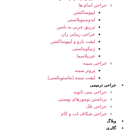
جراحی اندام ها
لیپوساکشن
ابدومینوپلاستی
تزریق چربی به باسن
جراحی زیبایی ران
لیفت بازو و لیپوساکشن
ژنیکوماستی
جی‌پلاسما
جراحی سینه
پروتز سینه
لیفت سینه (ماستوپکسی)
جراحی ترمیمی
جراحی بینی ثانویه
برداشتن تومورهای پوستی
جراحی فک
جراحی شکاف لب و کام
وبلاگ
گالری