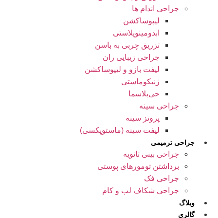
جراحی اندام ها
لیپوساکشن
ابدومینوپلاستی
تزریق چربی به باسن
جراحی زیبایی ران
لیفت بازو و لیپوساکشن
ژنیکوماستی
جی‌پلاسما
جراحی سینه
پروتز سینه
لیفت سینه (ماستوپکسی)
جراحی ترمیمی
جراحی بینی ثانویه
برداشتن تومورهای پوستی
جراحی فک
جراحی شکاف لب و کام
وبلاگ
گالری