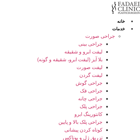
رش
ه
حتوا
خانه
خدمات
جراحی صورت
جراحی بینی
لیفت ابرو و شقیقه
بلا آیز (لیفت ابرو، شقیقه و گونه)
لیفت صورت
لیفت گردن
جراحی گوش
جراحی فک
جراحی چانه
جراحی پلک
کانتورینگ ابرو
جراحی پلک بالا و پایین
کوتاه کردن پیشانی
تزریق ژل و بوتاکس