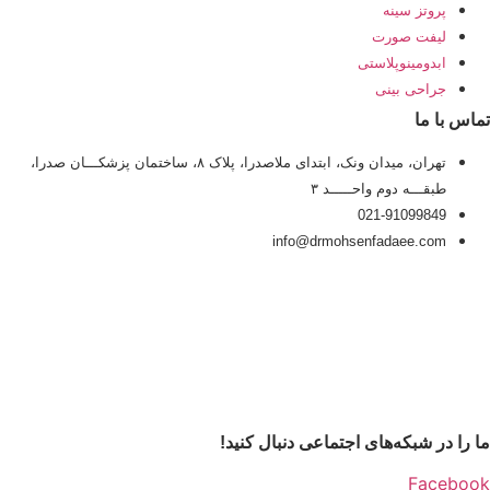
پروتز سینه
لیفت صورت
ابدومینوپلاستی
جراحی بینی
تماس با ما
تهران، میدان ونک، ابتدای ملاصدرا، پلاک ۸، ساختمان پزشکـــان صدرا،
طبقـــه دوم واحـــــد ۳
021-91099849
info@drmohsenfadaee.com
ما را در شبکه‌های اجتماعی دنبال کنید!
Facebook