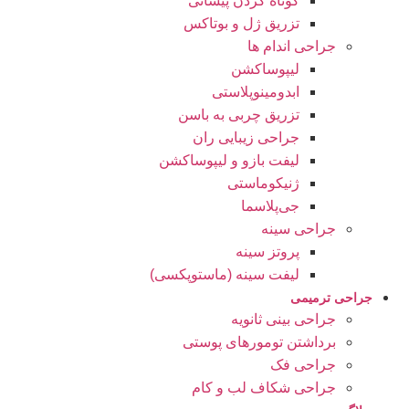
کوتاه کردن پیشانی
تزریق ژل و بوتاکس
جراحی اندام ها
لیپوساکشن
ابدومینوپلاستی
تزریق چربی به باسن
جراحی زیبایی ران
لیفت بازو و لیپوساکشن
ژنیکوماستی
جی‌پلاسما
جراحی سینه
پروتز سینه
لیفت سینه (ماستوپکسی)
جراحی ترمیمی
جراحی بینی ثانویه
برداشتن تومورهای پوستی
جراحی فک
جراحی شکاف لب و کام