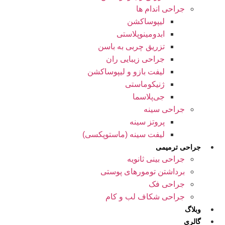
جراحی اندام ها
لیپوساکشن
ابدومینوپلاستی
تزریق چربی به باسن
جراحی زیبایی ران
لیفت بازو و لیپوساکشن
ژنیکوماستی
جی‌پلاسما
جراحی سینه
پروتز سینه
لیفت سینه (ماستوپکسی)
جراحی ترمیمی
جراحی بینی ثانویه
برداشتن تومورهای پوستی
جراحی فک
جراحی شکاف لب و کام
وبلاگ
گالری