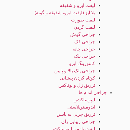
لیفت ابرو و شقیقه
بلا آیز (لیفت ابرو، شقیقه و گونه)
لیفت صورت
لیفت گردن
جراحی گوش
جراحی فک
جراحی چانه
جراحی پلک
کانتورینگ ابرو
جراحی پلک بالا و پایین
کوتاه کردن پیشانی
تزریق ژل و بوتاکس
جراحی اندام ها
لیپوساکشن
ابدومینوپلاستی
تزریق چربی به باسن
جراحی زیبایی ران
لیفت بازو و لیپوساکشن