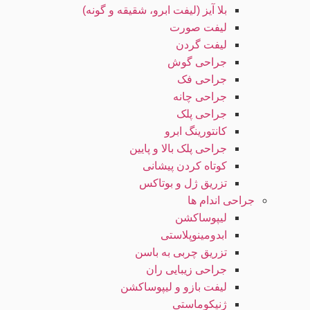
بلا آیز (لیفت ابرو، شقیقه و گونه)
لیفت صورت
لیفت گردن
جراحی گوش
جراحی فک
جراحی چانه
جراحی پلک
کانتورینگ ابرو
جراحی پلک بالا و پایین
کوتاه کردن پیشانی
تزریق ژل و بوتاکس
جراحی اندام ها
لیپوساکشن
ابدومینوپلاستی
تزریق چربی به باسن
جراحی زیبایی ران
لیفت بازو و لیپوساکشن
ژنیکوماستی