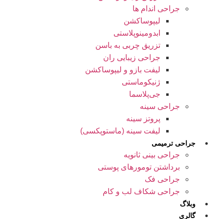
جراحی اندام ها
لیپوساکشن
ابدومینوپلاستی
تزریق چربی به باسن
جراحی زیبایی ران
لیفت بازو و لیپوساکشن
ژنیکوماستی
جی‌پلاسما
جراحی سینه
پروتز سینه
لیفت سینه (ماستوپکسی)
جراحی ترمیمی
جراحی بینی ثانویه
برداشتن تومورهای پوستی
جراحی فک
جراحی شکاف لب و کام
وبلاگ
گالری