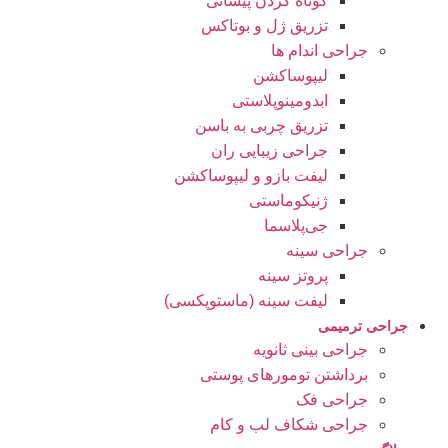
کوتاه کردن پیشانی
تزریق ژل و بوتاکس
جراحی اندام ها
لیپوساکشن
ابدومینوپلاستی
تزریق چربی به باسن
جراحی زیبایی ران
لیفت بازو و لیپوساکشن
ژنیکوماستی
جی‌پلاسما
جراحی سینه
پروتز سینه
لیفت سینه (ماستوپکسی)
جراحی ترمیمی
جراحی بینی ثانویه
برداشتن تومورهای پوستی
جراحی فک
جراحی شکاف لب و کام