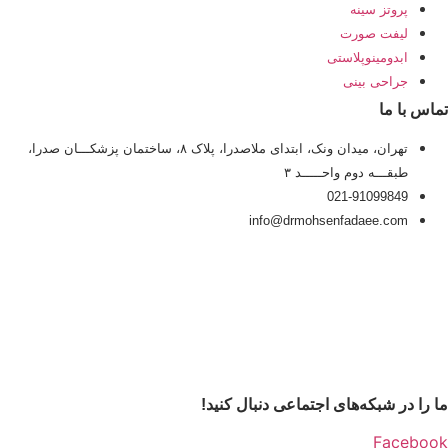
پروتز سینه
لیفت صورت
ابدومینوپلاستی
جراحی بینی
تماس با ما
تهران، میدان ونک، ابتدای ملاصدرا، پلاک ۸، ساختمان پزشکـــان صدرا،
طبقـــه دوم واحـــــد ۳
021-91099849
info@drmohsenfadaee.com
ما را در شبکه‌های اجتماعی دنبال کنید!
Facebook