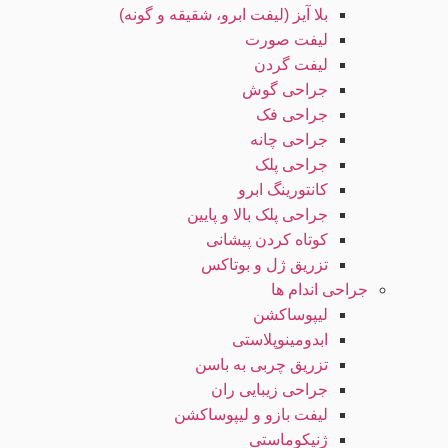
بلا آیز (لیفت ابرو، شقیقه و گونه)
لیفت صورت
لیفت گردن
جراحی گوش
جراحی فک
جراحی چانه
جراحی پلک
کانتورینگ ابرو
جراحی پلک بالا و پایین
کوتاه کردن پیشانی
تزریق ژل و بوتاکس
جراحی اندام ها
لیپوساکشن
ابدومینوپلاستی
تزریق چربی به باسن
جراحی زیبایی ران
لیفت بازو و لیپوساکشن
ژنیکوماستی