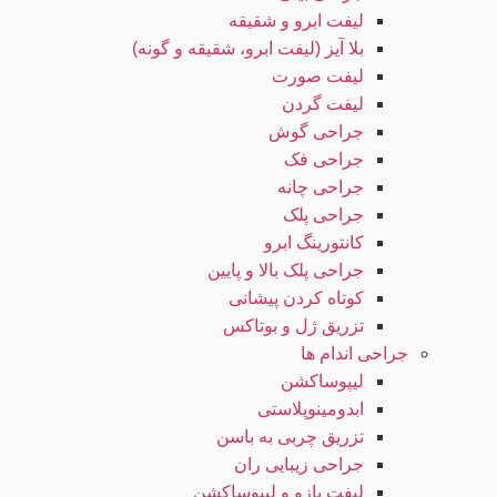
لیفت ابرو و شقیقه
بلا آیز (لیفت ابرو، شقیقه و گونه)
لیفت صورت
لیفت گردن
جراحی گوش
جراحی فک
جراحی چانه
جراحی پلک
کانتورینگ ابرو
جراحی پلک بالا و پایین
کوتاه کردن پیشانی
تزریق ژل و بوتاکس
جراحی اندام ها
لیپوساکشن
ابدومینوپلاستی
تزریق چربی به باسن
جراحی زیبایی ران
لیفت بازو و لیپوساکشن