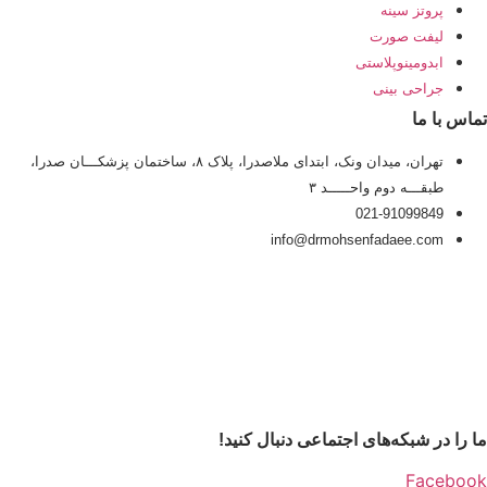
پروتز سینه
لیفت صورت
ابدومینوپلاستی
جراحی بینی
تماس با ما
تهران، میدان ونک، ابتدای ملاصدرا، پلاک ۸، ساختمان پزشکـــان صدرا،
طبقـــه دوم واحـــــد ۳
021-91099849
info@drmohsenfadaee.com
ما را در شبکه‌های اجتماعی دنبال کنید!
Facebook