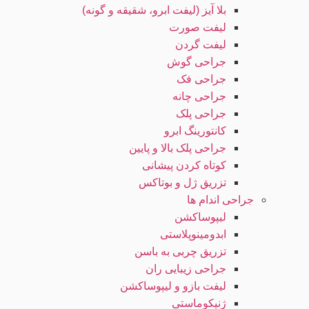
بلا آیز (لیفت ابرو، شقیقه و گونه)
لیفت صورت
لیفت گردن
جراحی گوش
جراحی فک
جراحی چانه
جراحی پلک
کانتورینگ ابرو
جراحی پلک بالا و پایین
کوتاه کردن پیشانی
تزریق ژل و بوتاکس
جراحی اندام ها
لیپوساکشن
ابدومینوپلاستی
تزریق چربی به باسن
جراحی زیبایی ران
لیفت بازو و لیپوساکشن
ژنیکوماستی