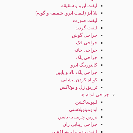
لیفت ابرو و شقیقه
بلا آیز (لیفت ابرو، شقیقه و گونه)
لیفت صورت
لیفت گردن
جراحی گوش
جراحی فک
جراحی چانه
جراحی پلک
کانتورینگ ابرو
جراحی پلک بالا و پایین
کوتاه کردن پیشانی
تزریق ژل و بوتاکس
جراحی اندام ها
لیپوساکشن
ابدومینوپلاستی
تزریق چربی به باسن
جراحی زیبایی ران
لیفت بازو و لیپوساکشن