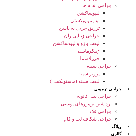
جراحی اندام ها
لیپوساکشن
ابدومینوپلاستی
تزریق چربی به باسن
جراحی زیبایی ران
لیفت بازو و لیپوساکشن
ژنیکوماستی
جی‌پلاسما
جراحی سینه
پروتز سینه
لیفت سینه (ماستوپکسی)
جراحی ترمیمی
جراحی بینی ثانویه
برداشتن تومورهای پوستی
جراحی فک
جراحی شکاف لب و کام
وبلاگ
گالری