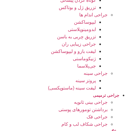
کوتاه کردن پیشانی
تزریق ژل و بوتاکس
جراحی اندام ها
لیپوساکشن
ابدومینوپلاستی
تزریق چربی به باسن
جراحی زیبایی ران
لیفت بازو و لیپوساکشن
ژنیکوماستی
جی‌پلاسما
جراحی سینه
پروتز سینه
لیفت سینه (ماستوپکسی)
جراحی ترمیمی
جراحی بینی ثانویه
برداشتن تومورهای پوستی
جراحی فک
جراحی شکاف لب و کام