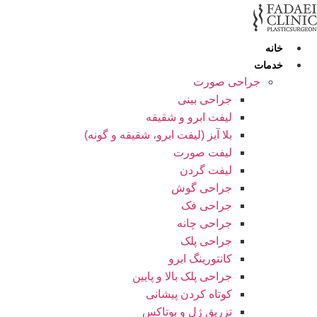
رش
ه
حتوا
خانه
خدمات
جراحی صورت
جراحی بینی
لیفت ابرو و شقیقه
بلا آیز (لیفت ابرو، شقیقه و گونه)
لیفت صورت
لیفت گردن
جراحی گوش
جراحی فک
جراحی چانه
جراحی پلک
کانتورینگ ابرو
جراحی پلک بالا و پایین
کوتاه کردن پیشانی
تزریق ژل و بوتاکس