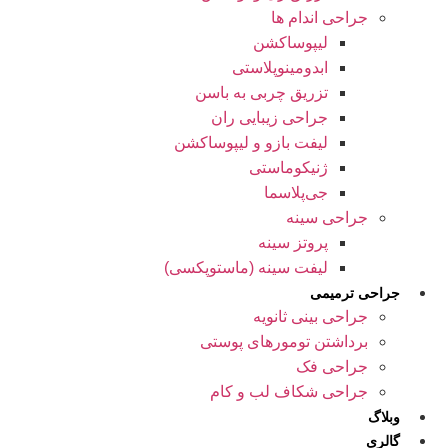
جراحی اندام ها
لیپوساکشن
ابدومینوپلاستی
تزریق چربی به باسن
جراحی زیبایی ران
لیفت بازو و لیپوساکشن
ژنیکوماستی
جی‌پلاسما
جراحی سینه
پروتز سینه
لیفت سینه (ماستوپکسی)
جراحی ترمیمی
جراحی بینی ثانویه
برداشتن تومورهای پوستی
جراحی فک
جراحی شکاف لب و کام
وبلاگ
گالری