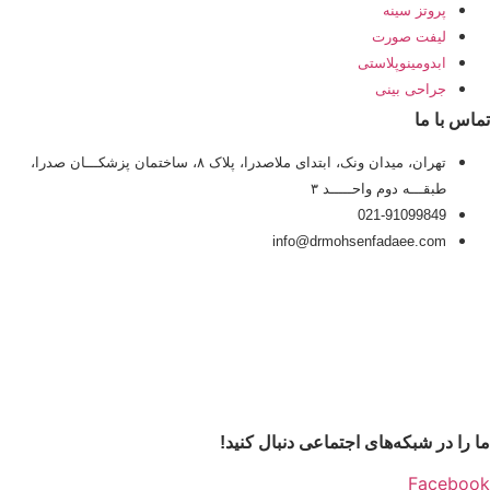
پروتز سینه
لیفت صورت
ابدومینوپلاستی
جراحی بینی
تماس با ما
تهران، میدان ونک، ابتدای ملاصدرا، پلاک ۸، ساختمان پزشکـــان صدرا،
طبقـــه دوم واحـــــد ۳
021-91099849
info@drmohsenfadaee.com
ما را در شبکه‌های اجتماعی دنبال کنید!
Facebook