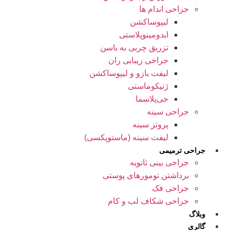
جراحی اندام ها
لیپوساکشن
ابدومینوپلاستی
تزریق چربی به باسن
جراحی زیبایی ران
لیفت بازو و لیپوساکشن
ژنیکوماستی
جی‌پلاسما
جراحی سینه
پروتز سینه
لیفت سینه (ماستوپکسی)
جراحی ترمیمی
جراحی بینی ثانویه
برداشتن تومورهای پوستی
جراحی فک
جراحی شکاف لب و کام
وبلاگ
گالری