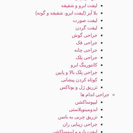
لیفت ابرو و شقیقه
بلا آیز (لیفت ابرو، شقیقه و گونه)
لیفت صورت
لیفت گردن
جراحی گوش
جراحی فک
جراحی چانه
جراحی پلک
کانتورینگ ابرو
جراحی پلک بالا و پایین
کوتاه کردن پیشانی
تزریق ژل و بوتاکس
جراحی اندام ها
لیپوساکشن
ابدومینوپلاستی
تزریق چربی به باسن
جراحی زیبایی ران
لیفت بازو و لیپوساکشن