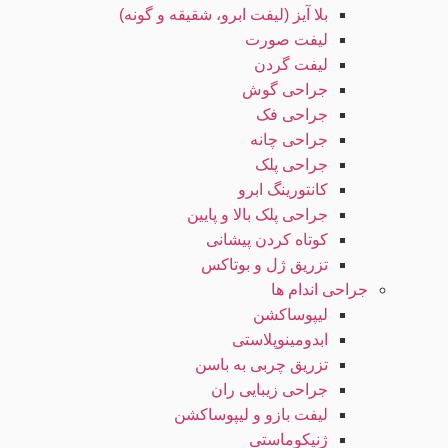
بلا آیز (لیفت ابرو، شقیقه و گونه)
لیفت صورت
لیفت گردن
جراحی گوش
جراحی فک
جراحی چانه
جراحی پلک
کانتورینگ ابرو
جراحی پلک بالا و پایین
کوتاه کردن پیشانی
تزریق ژل و بوتاکس
جراحی اندام ها
لیپوساکشن
ابدومینوپلاستی
تزریق چربی به باسن
جراحی زیبایی ران
لیفت بازو و لیپوساکشن
ژنیکوماستی