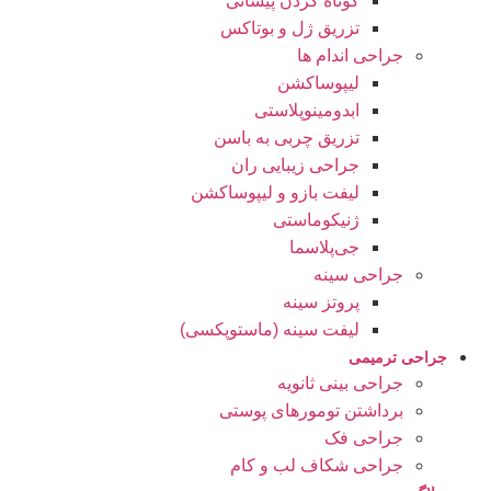
کوتاه کردن پیشانی
تزریق ژل و بوتاکس
جراحی اندام ها
لیپوساکشن
ابدومینوپلاستی
تزریق چربی به باسن
جراحی زیبایی ران
لیفت بازو و لیپوساکشن
ژنیکوماستی
جی‌پلاسما
جراحی سینه
پروتز سینه
لیفت سینه (ماستوپکسی)
جراحی ترمیمی
جراحی بینی ثانویه
برداشتن تومورهای پوستی
جراحی فک
جراحی شکاف لب و کام