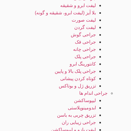
لیفت ابرو و شقیقه
بلا آیز (لیفت ابرو، شقیقه و گونه)
لیفت صورت
لیفت گردن
جراحی گوش
جراحی فک
جراحی چانه
جراحی پلک
کانتورینگ ابرو
جراحی پلک بالا و پایین
کوتاه کردن پیشانی
تزریق ژل و بوتاکس
جراحی اندام ها
لیپوساکشن
ابدومینوپلاستی
تزریق چربی به باسن
جراحی زیبایی ران
لیفت بازو و لیپوساکشن