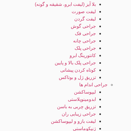
بلا آیز (لیفت ابرو، شقیقه و گونه)
لیفت صورت
لیفت گردن
جراحی گوش
جراحی فک
جراحی چانه
جراحی پلک
کانتورینگ ابرو
جراحی پلک بالا و پایین
کوتاه کردن پیشانی
تزریق ژل و بوتاکس
جراحی اندام ها
لیپوساکشن
ابدومینوپلاستی
تزریق چربی به باسن
جراحی زیبایی ران
لیفت بازو و لیپوساکشن
ژنیکوماستی