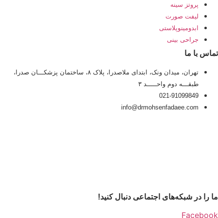
پروتز سینه
لیفت صورت
ابدومینوپلاستی
جراحی بینی
تماس با ما
تهران، میدان ونک، ابتدای ملاصدرا، پلاک ۸، ساختمان پزشکـــان صدرا،
طبقـــه دوم واحـــــد ۳
021-91099849
info@drmohsenfadaee.com
ما را در شبکه‌های اجتماعی دنبال کنید!
Facebook