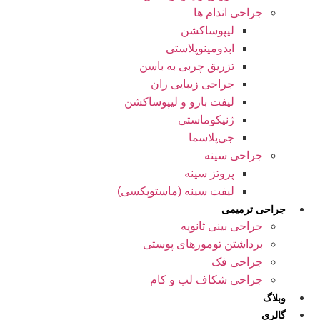
جراحی اندام ها
لیپوساکشن
ابدومینوپلاستی
تزریق چربی به باسن
جراحی زیبایی ران
لیفت بازو و لیپوساکشن
ژنیکوماستی
جی‌پلاسما
جراحی سینه
پروتز سینه
لیفت سینه (ماستوپکسی)
جراحی ترمیمی
جراحی بینی ثانویه
برداشتن تومورهای پوستی
جراحی فک
جراحی شکاف لب و کام
وبلاگ
گالری