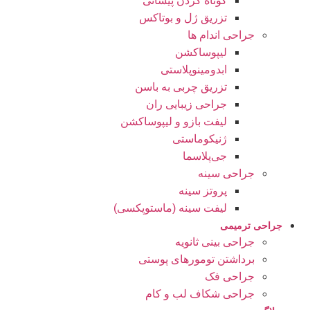
کوتاه کردن پیشانی
تزریق ژل و بوتاکس
جراحی اندام ها
لیپوساکشن
ابدومینوپلاستی
تزریق چربی به باسن
جراحی زیبایی ران
لیفت بازو و لیپوساکشن
ژنیکوماستی
جی‌پلاسما
جراحی سینه
پروتز سینه
لیفت سینه (ماستوپکسی)
جراحی ترمیمی
جراحی بینی ثانویه
برداشتن تومورهای پوستی
جراحی فک
جراحی شکاف لب و کام