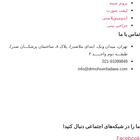
پروتز سینه
لیفت صورت
ابدومینوپلاستی
جراحی بینی
تماس با ما
تهران، میدان ونک، ابتدای ملاصدرا، پلاک ۸، ساختمان پزشکـــان صدرا،
طبقـــه دوم واحـــــد ۳
021-91099849
info@drmohsenfadaee.com
ما را در شبکه‌های اجتماعی دنبال کنید!
Facebook