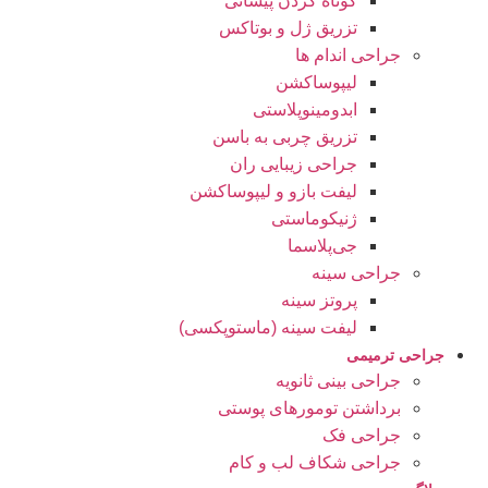
کوتاه کردن پیشانی
تزریق ژل و بوتاکس
جراحی اندام ها
لیپوساکشن
ابدومینوپلاستی
تزریق چربی به باسن
جراحی زیبایی ران
لیفت بازو و لیپوساکشن
ژنیکوماستی
جی‌پلاسما
جراحی سینه
پروتز سینه
لیفت سینه (ماستوپکسی)
جراحی ترمیمی
جراحی بینی ثانویه
برداشتن تومورهای پوستی
جراحی فک
جراحی شکاف لب و کام