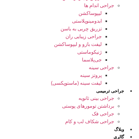
جراحی اندام ها
لیپوساکشن
ابدومینوپلاستی
تزریق چربی به باسن
جراحی زیبایی ران
لیفت بازو و لیپوساکشن
ژنیکوماستی
جی‌پلاسما
جراحی سینه
پروتز سینه
لیفت سینه (ماستوپکسی)
جراحی ترمیمی
جراحی بینی ثانویه
برداشتن تومورهای پوستی
جراحی فک
جراحی شکاف لب و کام
وبلاگ
گالری