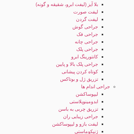
بلا آیز (لیفت ابرو، شقیقه و گونه)
لیفت صورت
لیفت گردن
جراحی گوش
جراحی فک
جراحی چانه
جراحی پلک
کانتورینگ ابرو
جراحی پلک بالا و پایین
کوتاه کردن پیشانی
تزریق ژل و بوتاکس
جراحی اندام ها
لیپوساکشن
ابدومینوپلاستی
تزریق چربی به باسن
جراحی زیبایی ران
لیفت بازو و لیپوساکشن
ژنیکوماستی