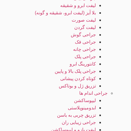
لیفت ابرو و شقیقه
بلا آیز (لیفت ابرو، شقیقه و گونه)
لیفت صورت
لیفت گردن
جراحی گوش
جراحی فک
جراحی چانه
جراحی پلک
کانتورینگ ابرو
جراحی پلک بالا و پایین
کوتاه کردن پیشانی
تزریق ژل و بوتاکس
جراحی اندام ها
لیپوساکشن
ابدومینوپلاستی
تزریق چربی به باسن
جراحی زیبایی ران
لیفت بازو و لیپوساکشن