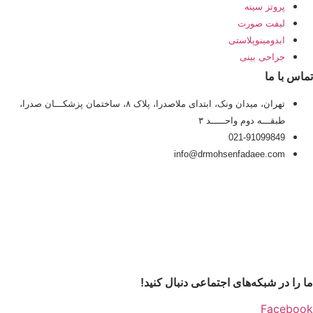
پروتز سینه
لیفت صورت
ابدومینوپلاستی
جراحی بینی
تماس با ما
تهران، میدان ونک، ابتدای ملاصدرا، پلاک ۸، ساختمان پزشکـــان صدرا،
طبقـــه دوم واحـــــد ۳
021-91099849
info@drmohsenfadaee.com
ما را در شبکه‌های اجتماعی دنبال کنید!
Facebook