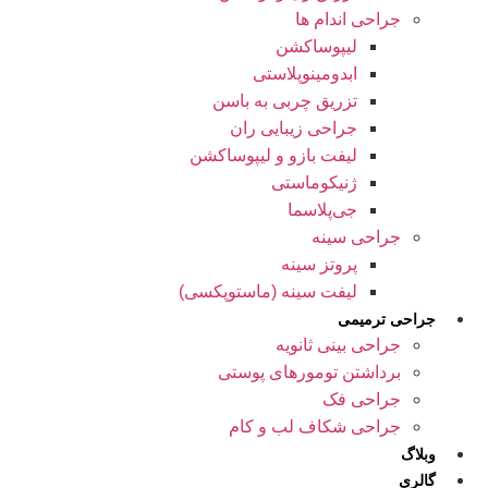
جراحی اندام ها
لیپوساکشن
ابدومینوپلاستی
تزریق چربی به باسن
جراحی زیبایی ران
لیفت بازو و لیپوساکشن
ژنیکوماستی
جی‌پلاسما
جراحی سینه
پروتز سینه
لیفت سینه (ماستوپکسی)
جراحی ترمیمی
جراحی بینی ثانویه
برداشتن تومورهای پوستی
جراحی فک
جراحی شکاف لب و کام
وبلاگ
گالری