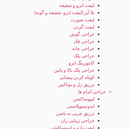
لیفت ابرو و شقیقه
بلا آیز (لیفت ابرو، شقیقه و گونه)
لیفت صورت
لیفت گردن
جراحی گوش
جراحی فک
جراحی چانه
جراحی پلک
کانتورینگ ابرو
جراحی پلک بالا و پایین
کوتاه کردن پیشانی
تزریق ژل و بوتاکس
جراحی اندام ها
لیپوساکشن
ابدومینوپلاستی
تزریق چربی به باسن
جراحی زیبایی ران
لیفت بازو و لیپوساکشن