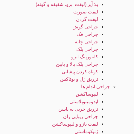
بلا آیز (لیفت ابرو، شقیقه و گونه)
لیفت صورت
لیفت گردن
جراحی گوش
جراحی فک
جراحی چانه
جراحی پلک
کانتورینگ ابرو
جراحی پلک بالا و پایین
کوتاه کردن پیشانی
تزریق ژل و بوتاکس
جراحی اندام ها
لیپوساکشن
ابدومینوپلاستی
تزریق چربی به باسن
جراحی زیبایی ران
لیفت بازو و لیپوساکشن
ژنیکوماستی