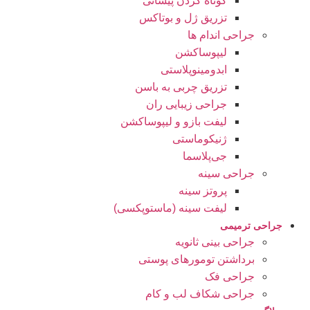
کوتاه کردن پیشانی
تزریق ژل و بوتاکس
جراحی اندام ها
لیپوساکشن
ابدومینوپلاستی
تزریق چربی به باسن
جراحی زیبایی ران
لیفت بازو و لیپوساکشن
ژنیکوماستی
جی‌پلاسما
جراحی سینه
پروتز سینه
لیفت سینه (ماستوپکسی)
جراحی ترمیمی
جراحی بینی ثانویه
برداشتن تومورهای پوستی
جراحی فک
جراحی شکاف لب و کام