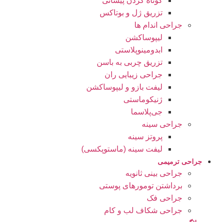
کوتاه کردن پیشانی
تزریق ژل و بوتاکس
جراحی اندام ها
لیپوساکشن
ابدومینوپلاستی
تزریق چربی به باسن
جراحی زیبایی ران
لیفت بازو و لیپوساکشن
ژنیکوماستی
جی‌پلاسما
جراحی سینه
پروتز سینه
لیفت سینه (ماستوپکسی)
جراحی ترمیمی
جراحی بینی ثانویه
برداشتن تومورهای پوستی
جراحی فک
جراحی شکاف لب و کام