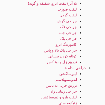
بلا آیز (لیفت ابرو، شقیقه و گونه)
لیفت صورت
لیفت گردن
جراحی گوش
جراحی فک
جراحی چانه
جراحی پلک
کانتورینگ ابرو
جراحی پلک بالا و پایین
کوتاه کردن پیشانی
تزریق ژل و بوتاکس
جراحی اندام ها
لیپوساکشن
ابدومینوپلاستی
تزریق چربی به باسن
جراحی زیبایی ران
لیفت بازو و لیپوساکشن
ژنیکوماستی