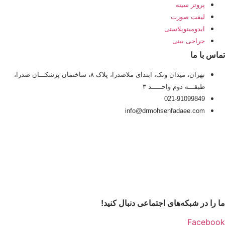
پروتز سینه
لیفت صورت
ابدومینوپلاستی
جراحی بینی
تماس با ما
تهران، میدان ونک، ابتدای ملاصدرا، پلاک ۸، ساختمان پزشکـــان صدرا،
طبقـــه دوم واحـــــد ۳
021-91099849
info@drmohsenfadaee.com
ما را در شبکه‌های اجتماعی دنبال کنید!
Facebook