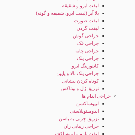
لیفت ابرو و شقیقه
بلا آیز (لیفت ابرو، شقیقه و گونه)
لیفت صورت
لیفت گردن
جراحی گوش
جراحی فک
جراحی چانه
جراحی پلک
کانتورینگ ابرو
جراحی پلک بالا و پایین
کوتاه کردن پیشانی
تزریق ژل و بوتاکس
جراحی اندام ها
لیپوساکشن
ابدومینوپلاستی
تزریق چربی به باسن
جراحی زیبایی ران
لیفت بازو و لیپوساکشن