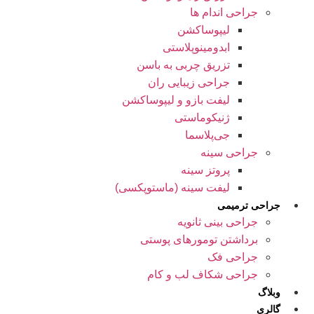
جراحی اندام ها
لیپوساکشن
ابدومینوپلاستی
تزریق چربی به باسن
جراحی زیبایی ران
لیفت بازو و لیپوساکشن
ژنیکوماستی
جی‌پلاسما
جراحی سینه
پروتز سینه
لیفت سینه (ماستوپکسی)
جراحی ترمیمی
جراحی بینی ثانویه
برداشتن تومورهای پوستی
جراحی فک
جراحی شکاف لب و کام
وبلاگ
گالری