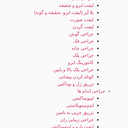
لیفت ابرو و شقیقه
بلا آیز (لیفت ابرو، شقیقه و گونه)
لیفت صورت
لیفت گردن
جراحی گوش
جراحی فک
جراحی چانه
جراحی پلک
کانتورینگ ابرو
جراحی پلک بالا و پایین
کوتاه کردن پیشانی
تزریق ژل و بوتاکس
جراحی اندام ها
لیپوساکشن
ابدومینوپلاستی
تزریق چربی به باسن
جراحی زیبایی ران
لیفت بازو و لیپوساکشن