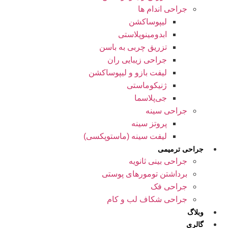
جراحی اندام ها
لیپوساکشن
ابدومینوپلاستی
تزریق چربی به باسن
جراحی زیبایی ران
لیفت بازو و لیپوساکشن
ژنیکوماستی
جی‌پلاسما
جراحی سینه
پروتز سینه
لیفت سینه (ماستوپکسی)
جراحی ترمیمی
جراحی بینی ثانویه
برداشتن تومورهای پوستی
جراحی فک
جراحی شکاف لب و کام
وبلاگ
گالری