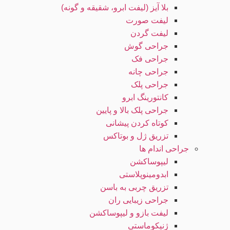
بلا آیز (لیفت ابرو، شقیقه و گونه)
لیفت صورت
لیفت گردن
جراحی گوش
جراحی فک
جراحی چانه
جراحی پلک
کانتورینگ ابرو
جراحی پلک بالا و پایین
کوتاه کردن پیشانی
تزریق ژل و بوتاکس
جراحی اندام ها
لیپوساکشن
ابدومینوپلاستی
تزریق چربی به باسن
جراحی زیبایی ران
لیفت بازو و لیپوساکشن
ژنیکوماستی