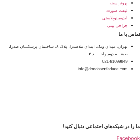
پروتز سینه
لیفت صورت
ابدومینوپلاستی
جراحی بینی
تماس با ما
تهران، میدان ونک، ابتدای ملاصدرا، پلاک ۸، ساختمان پزشکـــان صدرا،
طبقـــه دوم واحـــــد ۳
021-91099849
info@drmohsenfadaee.com
ما را در شبکه‌های اجتماعی دنبال کنید!
Facebook