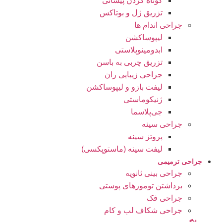
کوتاه کردن پیشانی
تزریق ژل و بوتاکس
جراحی اندام ها
لیپوساکشن
ابدومینوپلاستی
تزریق چربی به باسن
جراحی زیبایی ران
لیفت بازو و لیپوساکشن
ژنیکوماستی
جی‌پلاسما
جراحی سینه
پروتز سینه
لیفت سینه (ماستوپکسی)
جراحی ترمیمی
جراحی بینی ثانویه
برداشتن تومورهای پوستی
جراحی فک
جراحی شکاف لب و کام