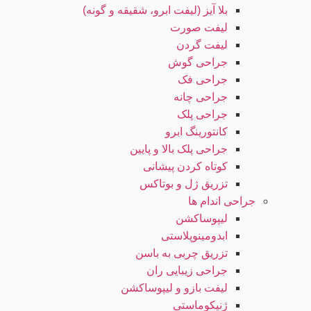
بلا آیز (لیفت ابرو، شقیقه و گونه)
لیفت صورت
لیفت گردن
جراحی گوش
جراحی فک
جراحی چانه
جراحی پلک
کانتورینگ ابرو
جراحی پلک بالا و پایین
کوتاه کردن پیشانی
تزریق ژل و بوتاکس
جراحی اندام ها
لیپوساکشن
ابدومینوپلاستی
تزریق چربی به باسن
جراحی زیبایی ران
لیفت بازو و لیپوساکشن
ژنیکوماستی