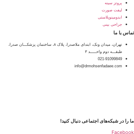
پروتز سینه
لیفت صورت
ابدومینوپلاستی
جراحی بینی
تماس با ما
تهران، میدان ونک، ابتدای ملاصدرا، پلاک ۸، ساختمان پزشکـــان صدرا،
طبقـــه دوم واحـــــد ۳
021-91099849
info@drmohsenfadaee.com
ما را در شبکه‌های اجتماعی دنبال کنید!
Facebook