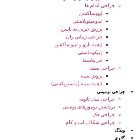
جراحی اندام ها
لیپوساکشن
ابدومینوپلاستی
تزریق چربی به باسن
جراحی زیبایی ران
لیفت بازو و لیپوساکشن
ژنیکوماستی
جی‌پلاسما
جراحی سینه
پروتز سینه
لیفت سینه (ماستوپکسی)
جراحی ترمیمی
جراحی بینی ثانویه
برداشتن تومورهای پوستی
جراحی فک
جراحی شکاف لب و کام
وبلاگ
گالری