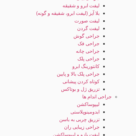
لیفت ابرو و شقیقه
بلا آیز (لیفت ابرو، شقیقه و گونه)
لیفت صورت
لیفت گردن
جراحی گوش
جراحی فک
جراحی چانه
جراحی پلک
کانتورینگ ابرو
جراحی پلک بالا و پایین
کوتاه کردن پیشانی
تزریق ژل و بوتاکس
جراحی اندام ها
لیپوساکشن
ابدومینوپلاستی
تزریق چربی به باسن
جراحی زیبایی ران
لیفت بازو و لیپوساکشن