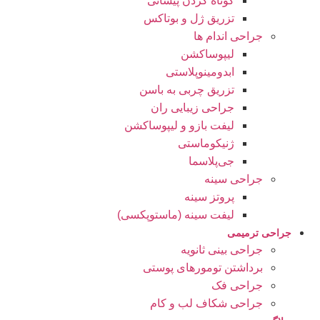
کوتاه کردن پیشانی
تزریق ژل و بوتاکس
جراحی اندام ها
لیپوساکشن
ابدومینوپلاستی
تزریق چربی به باسن
جراحی زیبایی ران
لیفت بازو و لیپوساکشن
ژنیکوماستی
جی‌پلاسما
جراحی سینه
پروتز سینه
لیفت سینه (ماستوپکسی)
جراحی ترمیمی
جراحی بینی ثانویه
برداشتن تومورهای پوستی
جراحی فک
جراحی شکاف لب و کام