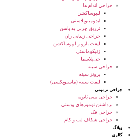
جراحی اندام ها
لیپوساکشن
ابدومینوپلاستی
تزریق چربی به باسن
جراحی زیبایی ران
لیفت بازو و لیپوساکشن
ژنیکوماستی
جی‌پلاسما
جراحی سینه
پروتز سینه
لیفت سینه (ماستوپکسی)
جراحی ترمیمی
جراحی بینی ثانویه
برداشتن تومورهای پوستی
جراحی فک
جراحی شکاف لب و کام
وبلاگ
گالری