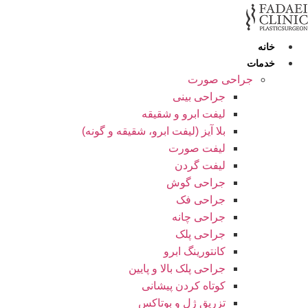
رش
ه
حتوا
خانه
خدمات
جراحی صورت
جراحی بینی
لیفت ابرو و شقیقه
بلا آیز (لیفت ابرو، شقیقه و گونه)
لیفت صورت
لیفت گردن
جراحی گوش
جراحی فک
جراحی چانه
جراحی پلک
کانتورینگ ابرو
جراحی پلک بالا و پایین
کوتاه کردن پیشانی
تزریق ژل و بوتاکس