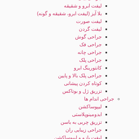
لیفت ابرو و شقیقه
بلا آیز (لیفت ابرو، شقیقه و گونه)
لیفت صورت
لیفت گردن
جراحی گوش
جراحی فک
جراحی چانه
جراحی پلک
کانتورینگ ابرو
جراحی پلک بالا و پایین
کوتاه کردن پیشانی
تزریق ژل و بوتاکس
جراحی اندام ها
لیپوساکشن
ابدومینوپلاستی
تزریق چربی به باسن
جراحی زیبایی ران
لیفت بازو و لیپوساکشن