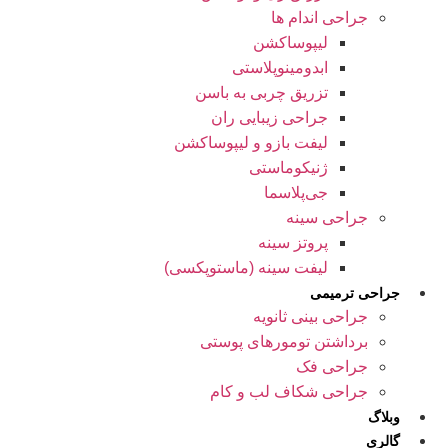
جراحی اندام ها
لیپوساکشن
ابدومینوپلاستی
تزریق چربی به باسن
جراحی زیبایی ران
لیفت بازو و لیپوساکشن
ژنیکوماستی
جی‌پلاسما
جراحی سینه
پروتز سینه
لیفت سینه (ماستوپکسی)
جراحی ترمیمی
جراحی بینی ثانویه
برداشتن تومورهای پوستی
جراحی فک
جراحی شکاف لب و کام
وبلاگ
گالری