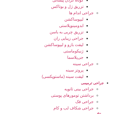
کوتاه کردن پیشانی
تزریق ژل و بوتاکس
جراحی اندام ها
لیپوساکشن
ابدومینوپلاستی
تزریق چربی به باسن
جراحی زیبایی ران
لیفت بازو و لیپوساکشن
ژنیکوماستی
جی‌پلاسما
جراحی سینه
پروتز سینه
لیفت سینه (ماستوپکسی)
جراحی ترمیمی
جراحی بینی ثانویه
برداشتن تومورهای پوستی
جراحی فک
جراحی شکاف لب و کام