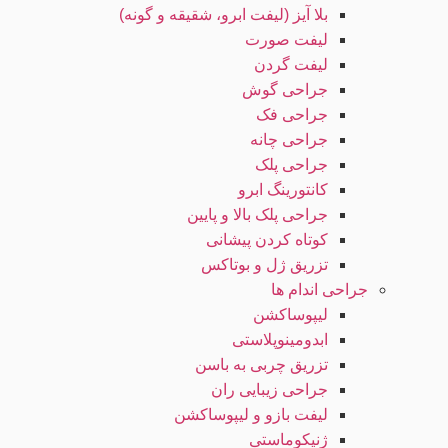
بلا آیز (لیفت ابرو، شقیقه و گونه)
لیفت صورت
لیفت گردن
جراحی گوش
جراحی فک
جراحی چانه
جراحی پلک
کانتورینگ ابرو
جراحی پلک بالا و پایین
کوتاه کردن پیشانی
تزریق ژل و بوتاکس
جراحی اندام ها
لیپوساکشن
ابدومینوپلاستی
تزریق چربی به باسن
جراحی زیبایی ران
لیفت بازو و لیپوساکشن
ژنیکوماستی