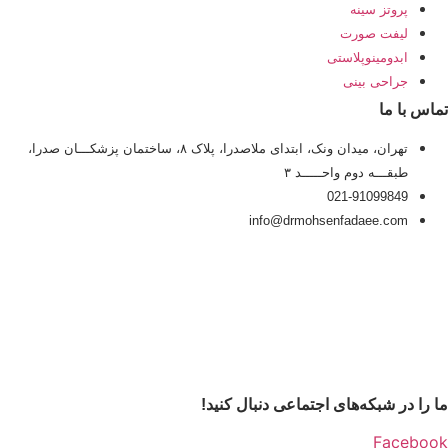
پروتز سینه
لیفت صورت
ابدومینوپلاستی
جراحی بینی
تماس با ما
تهران، میدان ونک، ابتدای ملاصدرا، پلاک ۸، ساختمان پزشکـــان صدرا،
طبقـــه دوم واحـــــد ۳
021-91099849
info@drmohsenfadaee.com
ما را در شبکه‌های اجتماعی دنبال کنید!
Facebook