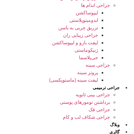
جراحی اندام ها
لیپوساکشن
ابدومینوپلاستی
تزریق چربی به باسن
جراحی زیبایی ران
لیفت بازو و لیپوساکشن
ژنیکوماستی
جی‌پلاسما
جراحی سینه
پروتز سینه
لیفت سینه (ماستوپکسی)
جراحی ترمیمی
جراحی بینی ثانویه
برداشتن تومورهای پوستی
جراحی فک
جراحی شکاف لب و کام
وبلاگ
گالری