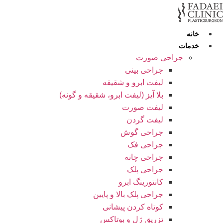
رش
ه
حتوا
خانه
خدمات
جراحی صورت
جراحی بینی
لیفت ابرو و شقیقه
بلا آیز (لیفت ابرو، شقیقه و گونه)
لیفت صورت
لیفت گردن
جراحی گوش
جراحی فک
جراحی چانه
جراحی پلک
کانتورینگ ابرو
جراحی پلک بالا و پایین
کوتاه کردن پیشانی
تزریق ژل و بوتاکس