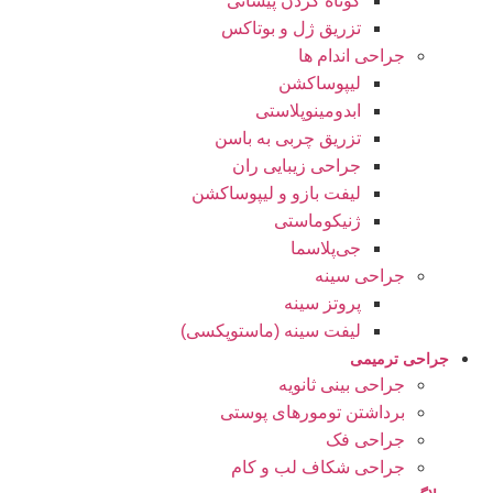
کوتاه کردن پیشانی
تزریق ژل و بوتاکس
جراحی اندام ها
لیپوساکشن
ابدومینوپلاستی
تزریق چربی به باسن
جراحی زیبایی ران
لیفت بازو و لیپوساکشن
ژنیکوماستی
جی‌پلاسما
جراحی سینه
پروتز سینه
لیفت سینه (ماستوپکسی)
جراحی ترمیمی
جراحی بینی ثانویه
برداشتن تومورهای پوستی
جراحی فک
جراحی شکاف لب و کام