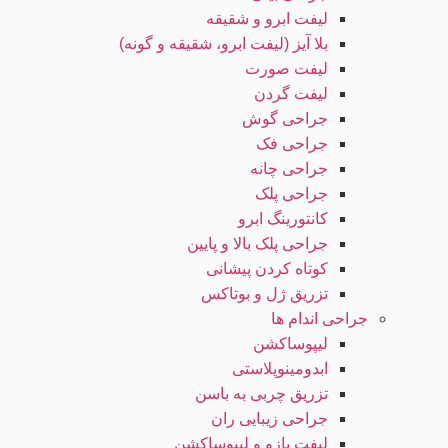
لیفت ابرو و شقیقه
بلا آیز (لیفت ابرو، شقیقه و گونه)
لیفت صورت
لیفت گردن
جراحی گوش
جراحی فک
جراحی چانه
جراحی پلک
کانتورینگ ابرو
جراحی پلک بالا و پایین
کوتاه کردن پیشانی
تزریق ژل و بوتاکس
جراحی اندام ها
لیپوساکشن
ابدومینوپلاستی
تزریق چربی به باسن
جراحی زیبایی ران
لیفت بازو و لیپوساکشن