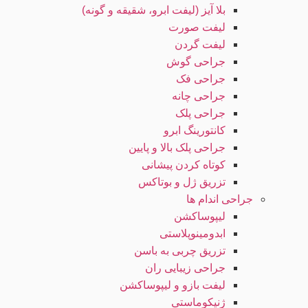
بلا آیز (لیفت ابرو، شقیقه و گونه)
لیفت صورت
لیفت گردن
جراحی گوش
جراحی فک
جراحی چانه
جراحی پلک
کانتورینگ ابرو
جراحی پلک بالا و پایین
کوتاه کردن پیشانی
تزریق ژل و بوتاکس
جراحی اندام ها
لیپوساکشن
ابدومینوپلاستی
تزریق چربی به باسن
جراحی زیبایی ران
لیفت بازو و لیپوساکشن
ژنیکوماستی