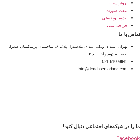
پروتز سینه
لیفت صورت
ابدومینوپلاستی
جراحی بینی
تماس با ما
تهران، میدان ونک، ابتدای ملاصدرا، پلاک ۸، ساختمان پزشکـــان صدرا،
طبقـــه دوم واحـــــد ۳
021-91099849
info@drmohsenfadaee.com
ما را در شبکه‌های اجتماعی دنبال کنید!
Facebook