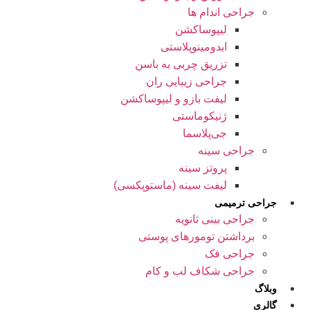
جراحی اندام ها
لیپوساکشن
ابدومینوپلاستی
تزریق چربی به باسن
جراحی زیبایی ران
لیفت بازو و لیپوساکشن
ژنیکوماستی
جی‌پلاسما
جراحی سینه
پروتز سینه
لیفت سینه (ماستوپکسی)
جراحی ترمیمی
جراحی بینی ثانویه
برداشتن تومورهای پوستی
جراحی فک
جراحی شکاف لب و کام
وبلاگ
گالری