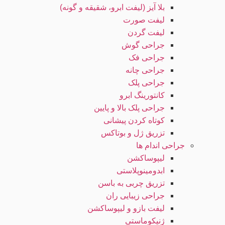
بلا آیز (لیفت ابرو، شقیقه و گونه)
لیفت صورت
لیفت گردن
جراحی گوش
جراحی فک
جراحی چانه
جراحی پلک
کانتورینگ ابرو
جراحی پلک بالا و پایین
کوتاه کردن پیشانی
تزریق ژل و بوتاکس
جراحی اندام ها
لیپوساکشن
ابدومینوپلاستی
تزریق چربی به باسن
جراحی زیبایی ران
لیفت بازو و لیپوساکشن
ژنیکوماستی