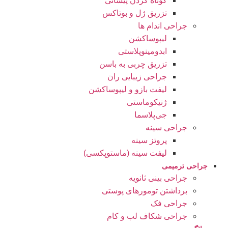
کوتاه کردن پیشانی
تزریق ژل و بوتاکس
جراحی اندام ها
لیپوساکشن
ابدومینوپلاستی
تزریق چربی به باسن
جراحی زیبایی ران
لیفت بازو و لیپوساکشن
ژنیکوماستی
جی‌پلاسما
جراحی سینه
پروتز سینه
لیفت سینه (ماستوپکسی)
جراحی ترمیمی
جراحی بینی ثانویه
برداشتن تومورهای پوستی
جراحی فک
جراحی شکاف لب و کام