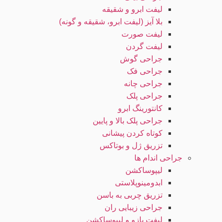
لیفت ابرو و شقیقه
بلا آیز (لیفت ابرو، شقیقه و گونه)
لیفت صورت
لیفت گردن
جراحی گوش
جراحی فک
جراحی چانه
جراحی پلک
کانتورینگ ابرو
جراحی پلک بالا و پایین
کوتاه کردن پیشانی
تزریق ژل و بوتاکس
جراحی اندام ها
لیپوساکشن
ابدومینوپلاستی
تزریق چربی به باسن
جراحی زیبایی ران
لیفت بازو و لیپوساکشن