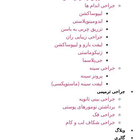
جراحی اندام ها
لیپوساکشن
ابدومینوپلاستی
تزریق چربی به باسن
جراحی زیبایی ران
لیفت بازو و لیپوساکشن
ژنیکوماستی
جی‌پلاسما
جراحی سینه
پروتز سینه
لیفت سینه (ماستوپکسی)
جراحی ترمیمی
جراحی بینی ثانویه
برداشتن تومورهای پوستی
جراحی فک
جراحی شکاف لب و کام
وبلاگ
گالری