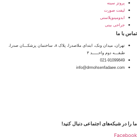
پروتز سینه
لیفت صورت
ابدومینوپلاستی
جراحی بینی
تماس با ما
تهران، میدان ونک، ابتدای ملاصدرا، پلاک ۸، ساختمان پزشکـــان صدرا،
طبقـــه دوم واحـــــد ۳
021-91099849
info@drmohsenfadaee.com
ما را در شبکه‌های اجتماعی دنبال کنید!
Facebook