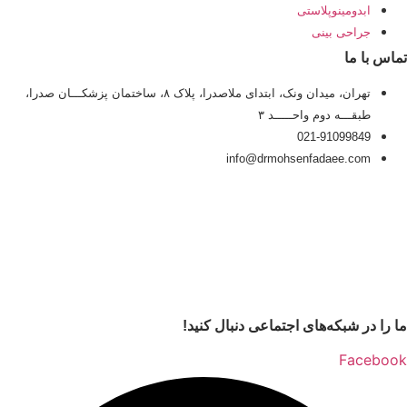
ابدومینوپلاستی
جراحی بینی
تماس با ما
تهران، میدان ونک، ابتدای ملاصدرا، پلاک ۸، ساختمان پزشکـــان صدرا،
طبقـــه دوم واحـــــد ۳
021-91099849
info@drmohsenfadaee.com
ما را در شبکه‌های اجتماعی دنبال کنید!
Facebook