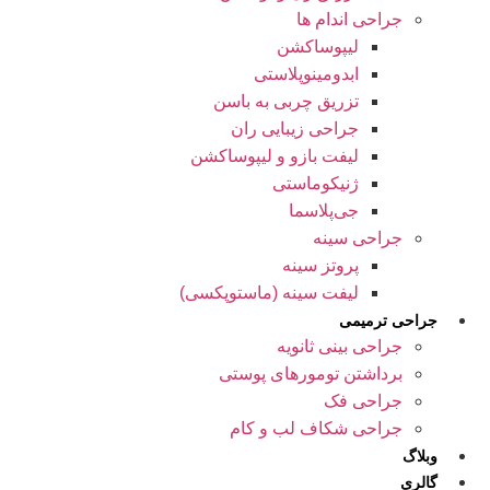
جراحی اندام ها
لیپوساکشن
ابدومینوپلاستی
تزریق چربی به باسن
جراحی زیبایی ران
لیفت بازو و لیپوساکشن
ژنیکوماستی
جی‌پلاسما
جراحی سینه
پروتز سینه
لیفت سینه (ماستوپکسی)
جراحی ترمیمی
جراحی بینی ثانویه
برداشتن تومورهای پوستی
جراحی فک
جراحی شکاف لب و کام
وبلاگ
گالری