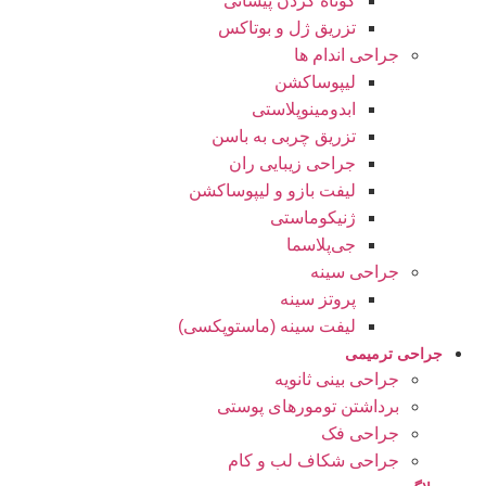
کوتاه کردن پیشانی
تزریق ژل و بوتاکس
جراحی اندام ها
لیپوساکشن
ابدومینوپلاستی
تزریق چربی به باسن
جراحی زیبایی ران
لیفت بازو و لیپوساکشن
ژنیکوماستی
جی‌پلاسما
جراحی سینه
پروتز سینه
لیفت سینه (ماستوپکسی)
جراحی ترمیمی
جراحی بینی ثانویه
برداشتن تومورهای پوستی
جراحی فک
جراحی شکاف لب و کام