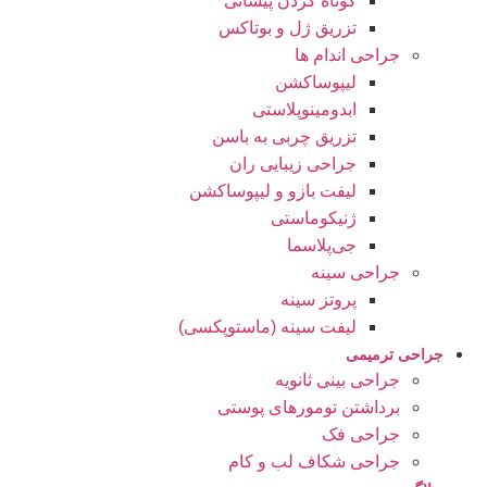
کوتاه کردن پیشانی
تزریق ژل و بوتاکس
جراحی اندام ها
لیپوساکشن
ابدومینوپلاستی
تزریق چربی به باسن
جراحی زیبایی ران
لیفت بازو و لیپوساکشن
ژنیکوماستی
جی‌پلاسما
جراحی سینه
پروتز سینه
لیفت سینه (ماستوپکسی)
جراحی ترمیمی
جراحی بینی ثانویه
برداشتن تومورهای پوستی
جراحی فک
جراحی شکاف لب و کام