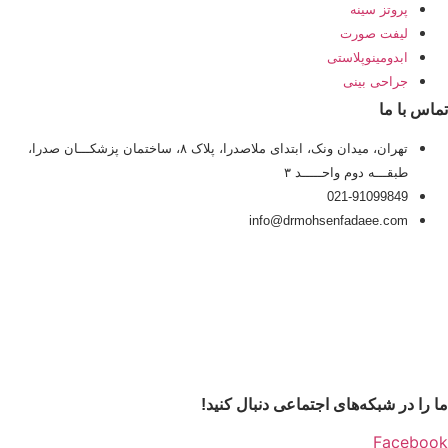
پروتز سینه
لیفت صورت
ابدومینوپلاستی
جراحی بینی
تماس با ما
تهران، میدان ونک، ابتدای ملاصدرا، پلاک ۸، ساختمان پزشکـــان صدرا،
طبقـــه دوم واحـــــد ۳
021-91099849
info@drmohsenfadaee.com
ما را در شبکه‌های اجتماعی دنبال کنید!
Facebook