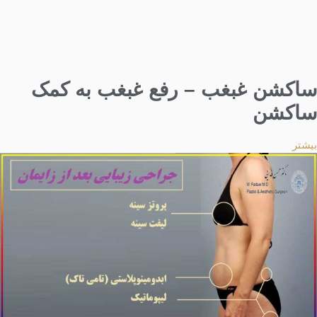
ساکشن غبغب – رفع غبغب به کمک
ساکشن
بیشتر