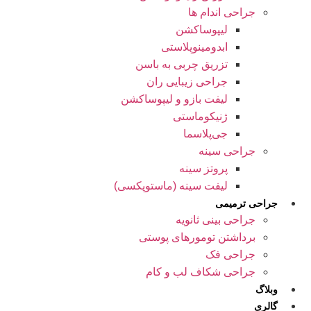
جراحی اندام ها
لیپوساکشن
ابدومینوپلاستی
تزریق چربی به باسن
جراحی زیبایی ران
لیفت بازو و لیپوساکشن
ژنیکوماستی
جی‌پلاسما
جراحی سینه
پروتز سینه
لیفت سینه (ماستوپکسی)
جراحی ترمیمی
جراحی بینی ثانویه
برداشتن تومورهای پوستی
جراحی فک
جراحی شکاف لب و کام
وبلاگ
گالری