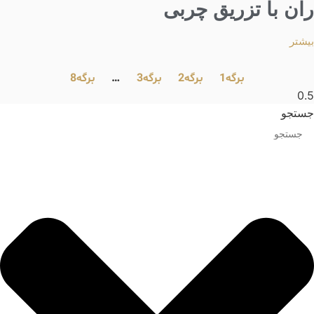
ران با تزریق چربی
بیشتر
برگه
1
برگه
2
برگه
3
…
برگه
8
جستجو