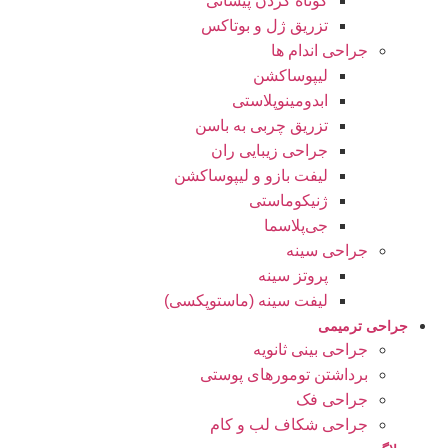
کوتاه کردن پیشانی
تزریق ژل و بوتاکس
جراحی اندام ها
لیپوساکشن
ابدومینوپلاستی
تزریق چربی به باسن
جراحی زیبایی ران
لیفت بازو و لیپوساکشن
ژنیکوماستی
جی‌پلاسما
جراحی سینه
پروتز سینه
لیفت سینه (ماستوپکسی)
جراحی ترمیمی
جراحی بینی ثانویه
برداشتن تومورهای پوستی
جراحی فک
جراحی شکاف لب و کام