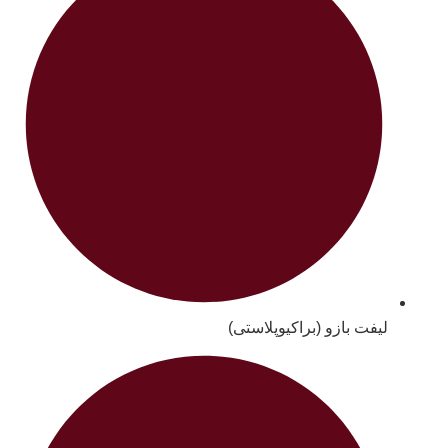
لیفت بازو (براکیوپلاستی)