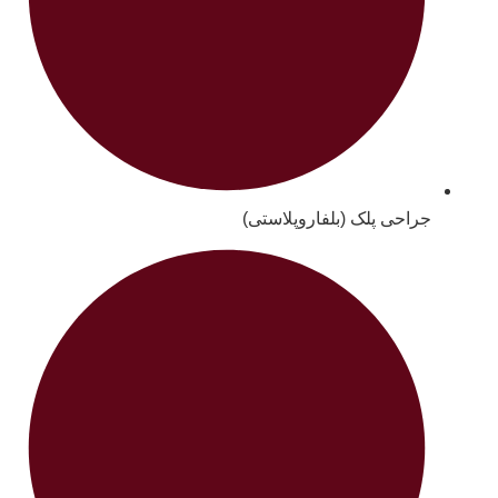
جراحی پلک (بلفاروپلاستی)