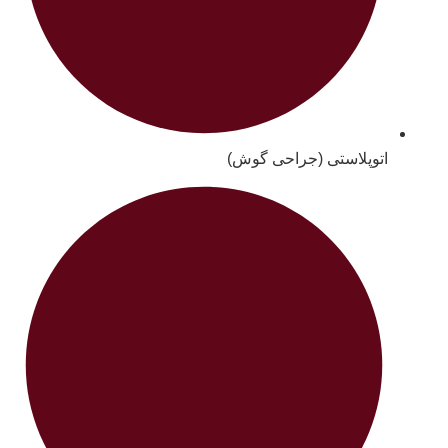
اتوپلاستی (جراحی گوش)