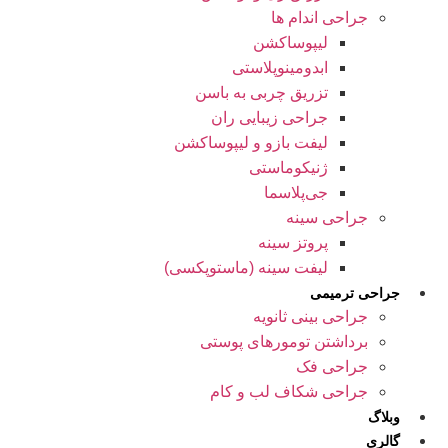
جراحی اندام ها
لیپوساکشن
ابدومینوپلاستی
تزریق چربی به باسن
جراحی زیبایی ران
لیفت بازو و لیپوساکشن
ژنیکوماستی
جی‌پلاسما
جراحی سینه
پروتز سینه
لیفت سینه (ماستوپکسی)
جراحی ترمیمی
جراحی بینی ثانویه
برداشتن تومورهای پوستی
جراحی فک
جراحی شکاف لب و کام
وبلاگ
گالری