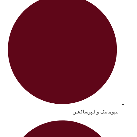
لیپوماتیک و لیپوساکشن