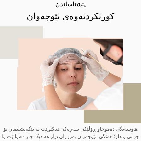
پێشناساندن
کورتکردنەوەی نێوچەوان
هاوسەنگی دەموچاو ڕۆڵێکی سەرەکی دەگێڕێت لە تێگەیشتنمان بۆ
جوانی و هاوئاهەنگی. نێوچەوان بەرز یان دیار هەندێک جار دەتوانێت وا