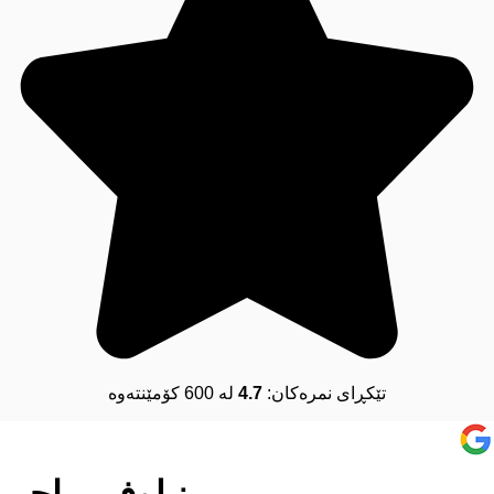
تێکڕای نمرەکان:
4.7
لە 600 کۆمێنتەوە