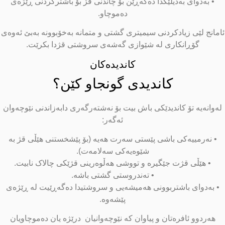
• بەدوای بەدیلێکدا دەگەڕێن بۆ چاندنی قژ بۆ باشترکردنی ڕێژەی
دەموچاو.
امانج لێی زیادکردنی سیمیتری گشتی و متمانە بەخۆبوونە بەبێ ئەوەی
گۆڕانکاری لە شێوازی گەشەی سروشتی قژدا بکرێت.
کاندیدەکان
کاندیدی گونجاو کێن؟
لەوانەیە تۆ کاندیدێکی باش بیت بۆ نەشتەرگەری دابەزاندنی نێوچەوان
ئەگەر:
• نەرمییەکی باشی پێستی سەرت هەیە (بۆ پێشخستنی هێڵی قژ بە
شێوەیەکی سەلامەت).
• هێڵی قژت جێگیرە و تووشی هەڵوەرینی قژێکی چالاک نابیت.
• تەندروستی گشتی باشە.
• بەدوای باشتربوونی هەمیشەیی و سروشتیدا دەگەڕێیت لە ڕێژەی
پێشەوە.
هەردوو ئافرەتان و پیاوان که نێوچەوانیان درێژه یان دەموچاویان