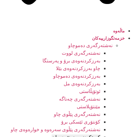
ماڵەوە
خزمەتگوزارییەکان
نەشتەرگەری دەموچاو
نەشتەرگەری لووت
بەرزکردنەوەی برۆ و پەرستگا
چاو بەرزکردنەوەی بێلا
بەرزکردنەوەی دەموچاو
بەرزکردنەوەی مل
ئوتۆپڵاستی
نەشتەرگەری چەناگە
مێنتۆپلاستی
نەشتەرگەری پێڵوی چاو
کۆنتۆری ئێسکی برۆ
نەشتەرگەری پێڵوی سەرەوە و خوارەوەی چاو