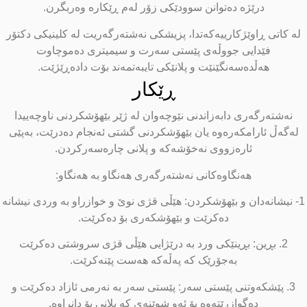
درێژە دەتوانن سوودێکی زۆر لەم ڕێکارە وەربگرن.
لە کاتی ڕاوێژکارییەکەتدا، پزیشکی نەشتەرگەریت لە کلینیکی دکتۆر
فێدایی جووڵەی پێستی سەرت و سیمیتری دەموچاوت
هەڵدەسەنگێنێت و پلانێکی تایبەتمەند بۆت دادەڕێژێت.
ڕێکار
نەشتەرگەری دابەزاندنی نێوچەوان لە ژێر بێهۆشکردنی ناوچەییدا
لەگەڵ ئارامکەرەوە یان بێهۆشکردنی گشتی ئەنجام دەدرێت، بەپێی
ئارەزووی نەخۆشەکە و پلانی چارەسەرکردن.
هەنگاوەکانی نەشتەرگەری هەنگاو بە هەنگاو:
1- نیشانەدان و بێهۆشکردن: هێڵی قژی نوێ و خوازراو بە وردی نیشانە
دەکرێت و بێهۆشکەری بۆ دەکرێت.
2. بڕین: بڕینێکی ورد بە درێژایی هێڵی قژی سروشتی دەکرێت
بەجۆرێک کە پەڵەکە هەست پێنەکرێت.
3. پێشکەوتنی پێستی سەر: پێستی سەر بە نەرمی ئازاد دەکرێت و
دەگوازرێتەوە بۆ ئەو شوێنەی کە پلانی بۆ دانراوە.