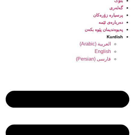
بلۆگ
گەلەری
پرسیارە زۆرەکان
دەربارەی ئێمە
پەیوەندیمان پێوە بکەن
Kurdish
العربية
(
Arabic
)
English
فارسی
(
Persian
)