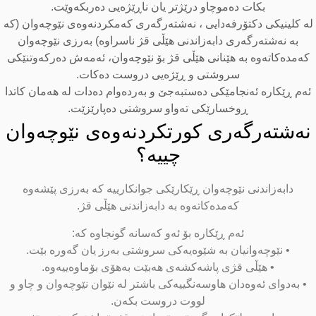
بکات دەموچاو درێژتر یان ناڕێژەیی دەربکەوێت.
ە کلینیکی دکتۆرفەدایی ، نەشتەرگەری کەمکردنەوەی نێوچەوان (کە
بە نەشتەرگەری دابەزاندنی هێڵی قژ ناسراوە) بەرزی نێوچەوان
کەمدەکاتەوە بە هێنانی هێڵی قژ بۆ نێوچەوان، ئەمەش دەرکەوتنێکی
سروشتی و ڕێژەیی دروست دەکات.
ئەم ڕێکارە ئەنجامێکی دەستبەجێ و بەردەوام دەدات لە هەمان کاتدا
ڕوخسارێکی تەواو سروشتی دەپارێزێت.
نەشتەرگەری کورتکردنەوەی نێوچەوان
چییە؟
دابەزاندنی نێوچەوان ڕێکارێکی جوانکارییە کە بەرزی پێشەوە
کەمدەکاتەوە بە دابەزاندنی هێڵی قژ.
ئەم ڕێکارە بۆ ئەو کەسانە گونجاوە کە:
• نێوچەوانیان بە شێوەیەکی سروشتی بەرز یان گەورە بێت.
• هێڵی قژی پاشەکشەی هەبێت بەهۆی بۆماوەییەوە.
• بەدوای ئەوەدان هاوسەنگییەکی باشتر لە نێوان نێوچەوان و چاو و
لووت دروست بکەن.