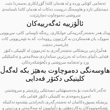
ئەنجامی کۆتایی وردە و لە هەمان کاتدا گۆڕانکاری بەسەردا دێت.
دیمەنێکی تازە و هاوسەنگ دروست دەکات لە هەمان کاتدا ناسنامەی
سروشتی دەموچاوت دەپارێزێت.
ئاڵۆزییە ئەگەرییەکان
ەک هەر نەشتەرگەرییەکی جوانکاری، ڕەنگە ئاوسانی کاتی، سڕبوونی
سووک، یان هەستکردن بە گرژبوون ڕووبدات، کە بە تێپەڕبوونی کات
چارەسەر دەبێت.
هەڵبژاردنی پزیشکانی نەشتەرگەری بە ئەزموون لە کلینیکی دکتۆر
فێدایی دڵنیای دەدات لە بەرزترین ستانداردی سەلامەتی و تەکنیکێکی
ورد و ئەنجامە سروشتی و دڵخۆشکەرەکان.
اوسەنگی دەموچاوت بەهێز بکە لەگەڵ
کلینیکی دکتۆر فەدایی
ئەگەر ئامادەیت بۆ بەدەستهێنانی دیمەنێکی ڕێژەییتر و سروشتیتر،
ئەمڕۆ پەیوەندی بە کلینیکی دکتۆر فێدایی بکە.
پزیشکە پسپۆڕەکانمان لە نەشتەرگەری دابەزاندنی پێشەوە تەکنیکە
پێشکەوتووەکان بەکاردەهێنن بۆ دڵنیابوون لە سەلامەتی و وردبینی و