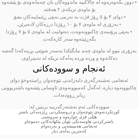
 دوور بکەوەرەوە لە چالاکییە ماندووەکان یان چەمانەوەی بۆ پێشەوە
بۆ ماوەی نزیکەی ٢ هەفتە.
• دوای ٣ بۆ ٥ ڕۆژ قژت بە نەرمی بەپێی ڕێنماییەکان بشۆ.
• بەزۆری لە ماوەی ٧ بۆ ١٠ ڕۆژدا درزەکان لادەبرێن.
• بەپێی پرۆسەی چاکبوونەوەت، دەتوانیت لە ماوەی ٥ بۆ ٧ ڕۆژدا
بگەڕێیتەوە سەر کارەکەت.
بەزۆری موو لە ماوەی چەند مانگێکدا بەسەر شوێنی بڕینەکەدا گەشە
دەکاتەوە و وردە وردە پەڵەکە نزیکە لە نەبینراوی.
ئەنجام و سوودەکانی
ئەنجامی نەشتەرگەری دابەزاندنی نێوچەوان ڕاستەوخۆ دوای
اکبوونەوە دیارە، لەگەڵ کەمبوونەوەی ئاوسانی پێشەوە باشتربوونی
زیاتر ڕوودەدات.
سوودەکانی ئەم نەشتەرگەرییە بریتین لە:
کورتکردنەوەی نێوچەوان و دروستکردنی ڕێژەیەکی باشتر
هێڵی قژی خوارەوە و سروشتی
باشترکردنی هاوسەنگی نێوان پێکهاتەکانی دەموچاو
ئەنجامی هەمیشەیی و بەردەوام
کەمترین پەڵەی دیار