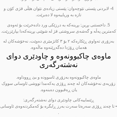
4- لابردنی پێستی نێوچەوان: پێستی زیادەی نێوان هێڵی قژی کۆن و
تازە بە وریاییەوە لا دەبرێت.
5. داخستنی بڕین: بڕینەکە بە درزێکی ورد دادەخرێت بۆ ئەوەی
ەمترین پەڵە و گەشەی سروشتی قژ لە شوێنی بڕینەکەدا بپارێزرێت.
بەزۆری تەواوی ڕێکارەکە ٢ بۆ ٣ کاتژمێری دەوێت، نەخۆشەکان لە
هەمان ڕۆژدا دەگەڕێنەوە ماڵەوە.
ماوەی چاکبوونەوە و چاودێری دوای
نەشتەرگەری
ماوەی چاکبوونەوە بەزۆری ئاسوودە و بێ ڕووداوە.
زۆربەی نەخۆشەکان لە چەند ڕۆژی یەکەمدا تووشی ئاوسانی سووک
یان ڕەقبوون دەبنەوە.
ڕێنماییەکانی چاودێری دوای نەشتەرگەری:
 تا چەند ڕۆژی سەرەتا سەرت بەرز ڕابگرە بۆ کەمکردنەوەی ئاوسانی
.