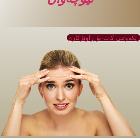
ێکەوتنی کات بۆ ڕاوێژکاری