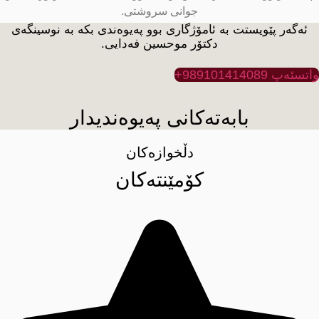
جوانی سروشتی.
ئەگەر پێویستت بە ئامۆژگاری بوو پەیوەندی بکە بە نوسینگەی
دکتۆر موحسین فەدایی.
تسئەپ 989101414089+
بابەتەکانی پەیوەندیدار
دڵخوازەکان
کۆمێنتەکان