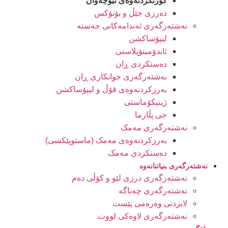
کورتکردنەوەی نێوچەوان
دەرزی جێڵ و بۆتۆکس
نەشتەرگەری ئەندامەکانی جەستە
لیپۆساکشن
ئابدۆمینۆپلاستی
دەستکردی ڕان
نەشتەرگەری جوانکاری ڕان
بەرزکردنەوەی قۆڵ و لیپۆساکشن
ژینیکۆماستی
جی پڵازما
نەشتەرگەری مەمک
بەرزکردنەوەی مەمک (ماستوپێکسی)
دەستکردی مەمک
نەشتەرگەری بنیاتنانەوە
نەشتەرگەری درزی لێو و کۆڵی دەم
نەشتەرگەری چەناگە
لابردنی وەرەمی پێست
نەشتەرگەری لاوەکی لووت