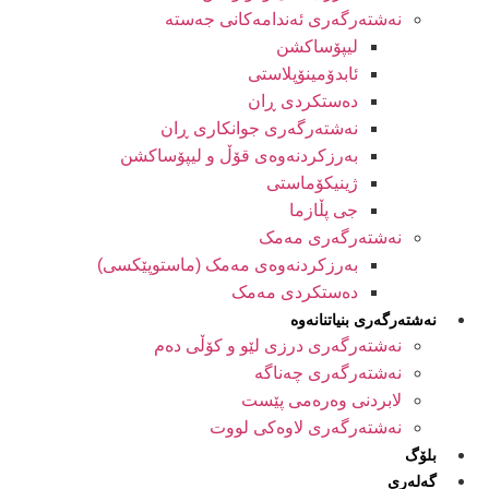
نەشتەرگەری ئەندامەکانی جەستە
لیپۆساکشن
ئابدۆمینۆپلاستی
دەستکردی ڕان
نەشتەرگەری جوانکاری ڕان
بەرزکردنەوەی قۆڵ و لیپۆساکشن
ژینیکۆماستی
جی پڵازما
نەشتەرگەری مەمک
بەرزکردنەوەی مەمک (ماستوپێکسی)
دەستکردی مەمک
نەشتەرگەری بنیاتنانەوە
نەشتەرگەری درزی لێو و کۆڵی دەم
نەشتەرگەری چەناگە
لابردنی وەرەمی پێست
نەشتەرگەری لاوەکی لووت
بلۆگ
گەلەری