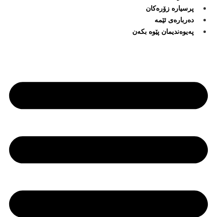
پرسیارە زۆرەکان
دەربارەی ئێمە
پەیوەندیمان پێوە بکەن