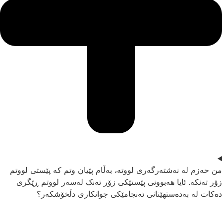
ن حەزم لە نەشتەرگەری لووتە، بەڵام پێیان وتم کە پێستی لووتم
ۆر تەنکە. ئایا هەبوونی پێستێکی زۆر تەنک لەسەر لووتم ڕێگری
ەکات لە بەدەستهێنانی ئەنجامێکی جوانکاری دڵخۆشکەر؟