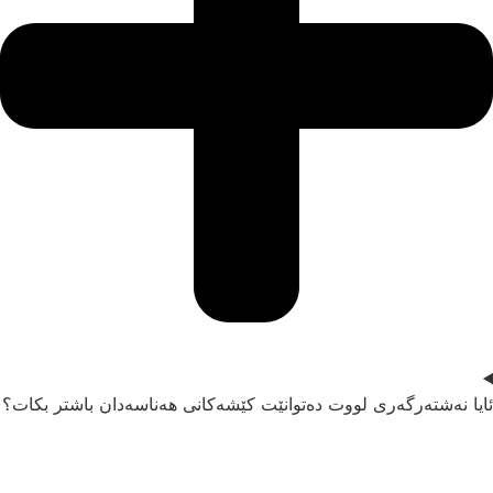
ایا نەشتەرگەری لووت دەتوانێت کێشەکانی هەناسەدان باشتر بکات؟