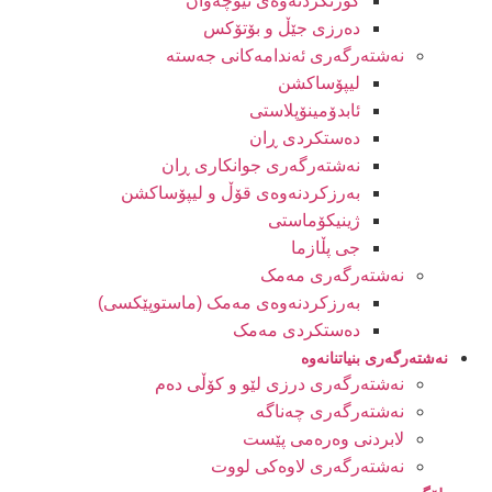
کورتکردنەوەی نێوچەوان
دەرزی جێڵ و بۆتۆکس
نەشتەرگەری ئەندامەکانی جەستە
لیپۆساکشن
ئابدۆمینۆپلاستی
دەستکردی ڕان
نەشتەرگەری جوانکاری ڕان
بەرزکردنەوەی قۆڵ و لیپۆساکشن
ژینیکۆماستی
جی پڵازما
نەشتەرگەری مەمک
بەرزکردنەوەی مەمک (ماستوپێکسی)
دەستکردی مەمک
نەشتەرگەری بنیاتنانەوە
نەشتەرگەری درزی لێو و کۆڵی دەم
نەشتەرگەری چەناگە
لابردنی وەرەمی پێست
نەشتەرگەری لاوەکی لووت