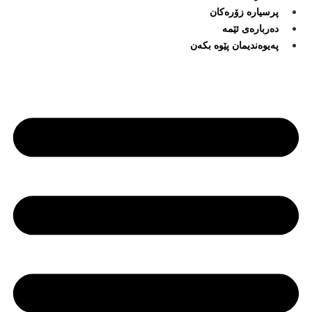
پرسیارە زۆرەکان
دەربارەی ئێمە
پەیوەندیمان پێوە بکەن