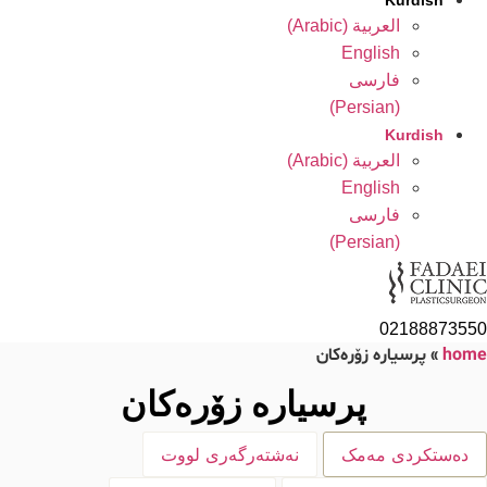
Kurdish
العربية
(
Arabic
)
English
فارسی
)
Persian
(
Kurdish
العربية
(
Arabic
)
English
فارسی
)
Persian
(
0218887355
hom
»
پرسیارە زۆرەکان
پرسیارە زۆرەکان
دەستکردی مەمک
نەشتەرگەری لووت