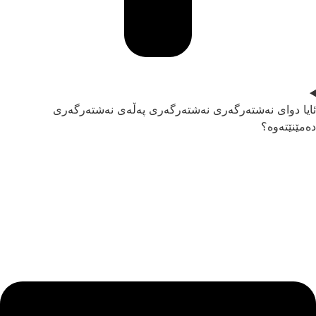
ایا دوای نەشتەرگەری نەشتەرگەری پەڵەی نەشتەرگەری
ەمێنێتەوە؟