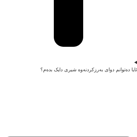
ایا دەتوانم دوای بەرزکردنەوە شیری دایک بدەم؟