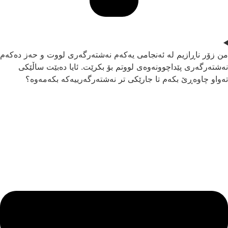
ن زۆر ناڕازیم لە ئەنجامی یەکەم نەشتەرگەری لووت و حەز دەکەم
ەشتەرگەری پێداچوونەوەی لووتم بۆ بکرێت. ئایا دەبێت ساڵێکی
ەواو چاوەڕێ بکەم تا جارێکی تر نەشتەرگەرییەکە بکەمەوە؟