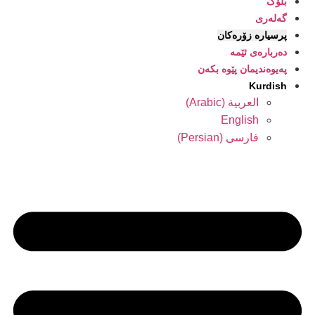
بلۆگ
گەلەری
پرسیارە زۆرەکان
دەربارەی ئێمە
پەیوەندیمان پێوە بکەن
Kurdish
العربية
(
Arabic
)
English
فارسی
(
Persian
)