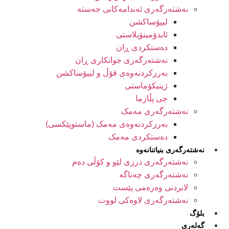
نەشتەرگەری ئەندامەکانی جەستە
لیپۆساکشن
ئابدۆمینۆپلاستی
دەستکردی ڕان
نەشتەرگەری جوانکاری ڕان
بەرزکردنەوەی قۆڵ و لیپۆساکشن
ژینیکۆماستی
جی پڵازما
نەشتەرگەری مەمک
بەرزکردنەوەی مەمک (ماستوپێکسی)
دەستکردی مەمک
نەشتەرگەری بنیاتنانەوە
نەشتەرگەری درزی لێو و کۆڵی دەم
نەشتەرگەری چەناگە
لابردنی وەرەمی پێست
نەشتەرگەری لاوەکی لووت
بلۆگ
گەلەری