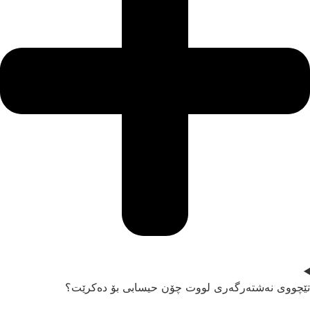
ێچووی نەشتەرگەری لووت چۆن حیسابی بۆ دەکرێت؟