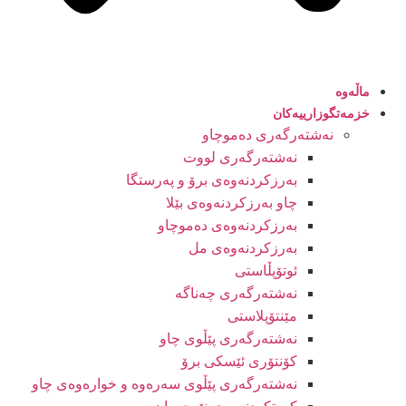
ماڵەوە
خزمەتگوزارییەکان
نەشتەرگەری دەموچاو
نەشتەرگەری لووت
بەرزکردنەوەی برۆ و پەرستگا
چاو بەرزکردنەوەی بێلا
بەرزکردنەوەی دەموچاو
بەرزکردنەوەی مل
ئوتۆپڵاستی
نەشتەرگەری چەناگە
مێنتۆپلاستی
نەشتەرگەری پێڵوی چاو
کۆنتۆری ئێسکی برۆ
نەشتەرگەری پێڵوی سەرەوە و خوارەوەی چاو