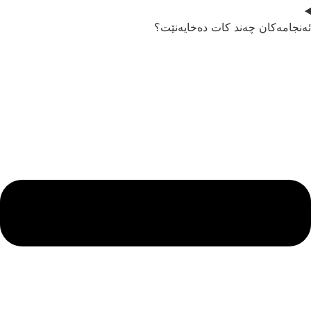
ەنجامەکان چەند کات دەخایەنێت؟