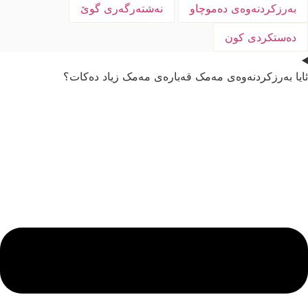
بەرزکردنەوەی دەموچاو
نەشتەرگەری گوێ
دەستکردی کون
ایا بەرزکردنەوەی مەمک قەبارەی مەمک زیاد دەکات؟