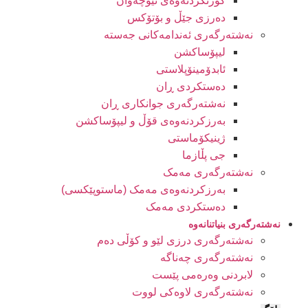
کورتکردنەوەی نێوچەوان
دەرزی جێڵ و بۆتۆکس
نەشتەرگەری ئەندامەکانی جەستە
لیپۆساکشن
ئابدۆمینۆپلاستی
دەستکردی ڕان
نەشتەرگەری جوانکاری ڕان
بەرزکردنەوەی قۆڵ و لیپۆساکشن
ژینیکۆماستی
جی پڵازما
نەشتەرگەری مەمک
بەرزکردنەوەی مەمک (ماستوپێکسی)
دەستکردی مەمک
نەشتەرگەری بنیاتنانەوە
نەشتەرگەری درزی لێو و کۆڵی دەم
نەشتەرگەری چەناگە
لابردنی وەرەمی پێست
نەشتەرگەری لاوەکی لووت