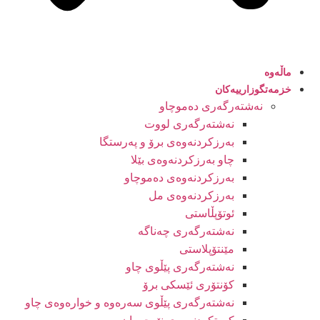
ماڵەوە
خزمەتگوزارییەکان
نەشتەرگەری دەموچاو
نەشتەرگەری لووت
بەرزکردنەوەی برۆ و پەرستگا
چاو بەرزکردنەوەی بێلا
بەرزکردنەوەی دەموچاو
بەرزکردنەوەی مل
ئوتۆپڵاستی
نەشتەرگەری چەناگە
مێنتۆپلاستی
نەشتەرگەری پێڵوی چاو
کۆنتۆری ئێسکی برۆ
نەشتەرگەری پێڵوی سەرەوە و خوارەوەی چاو