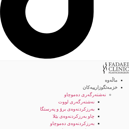
ماڵەوە
خزمەتگوزارییەکان
نەشتەرگەری دەموچاو
نەشتەرگەری لووت
بەرزکردنەوەی برۆ و پەرستگا
چاو بەرزکردنەوەی بێلا
بەرزکردنەوەی دەموچاو