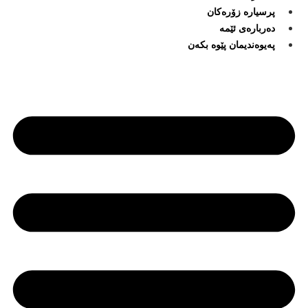
پرسیارە زۆرەکان
دەربارەی ئێمە
پەیوەندیمان پێوە بکەن