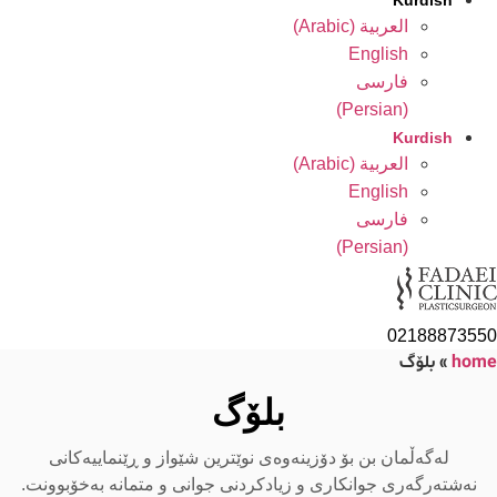
Kurdish
العربية
(
Arabic
)
English
فارسی
)
Persian
(
Kurdish
العربية
(
Arabic
)
English
فارسی
)
Persian
(
02188873550
home
»
بلۆگ
بلۆگ
لەگەڵمان بن بۆ دۆزینەوەی نوێترین شێواز و ڕێنماییەکانی
نەشتەرگەری جوانکاری و زیادکردنی جوانی و متمانە بەخۆبوونت.