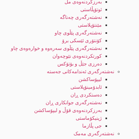
بەرزکردنەوەی مل
ئوتۆپڵاستی
نەشتەرگەری چەناگە
مێنتۆپلاستی
نەشتەرگەری پێڵوی چاو
کۆنتۆری ئێسکی برۆ
نەشتەرگەری پێڵوی سەرەوە و خوارەوەی چاو
کورتکردنەوەی نێوچەوان
دەرزی جێڵ و بۆتۆکس
نەشتەرگەری ئەندامەکانی جەستە
لیپۆساکشن
ئابدۆمینۆپلاستی
دەستکردی ڕان
نەشتەرگەری جوانکاری ڕان
بەرزکردنەوەی قۆڵ و لیپۆساکشن
ژینیکۆماستی
جی پڵازما
نەشتەرگەری مەمک