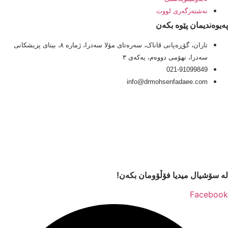
نەشتەرگەری لووت
پەیوەندیمان پێوە بکەن
تاران، گۆڕەپانی ڤاناک، سەرەتای مۆلا سەدرا، ژمارە ٨، بینای پزیشکانی
سەدرا، نهۆمی دووەم، یەکەی ٣
021-91099849
info@drmohsenfadaee.com
لە سۆشیال میدیا فۆڵۆومان بکەن!
Facebook