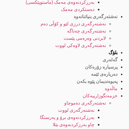
بەرزکردنەوەی مەمک (ماستوپێکسی)
دەستکردی مەمک
نەشتەرگەری بنیاتنانەوە
نەشتەرگەری درزی لێو و کۆڵی دەم
نەشتەرگەری چەناگە
لابردنی وەرەمی پێست
نەشتەرگەری لاوەکی لووت
بلۆگ
گەلەری
پرسیارە زۆرەکان
دەربارەی ئێمە
پەیوەندیمان پێوە بکەن
ماڵەوە
خزمەتگوزارییەکان
نەشتەرگەری دەموچاو
نەشتەرگەری لووت
بەرزکردنەوەی برۆ و پەرستگا
چاو بەرزکردنەوەی بێلا