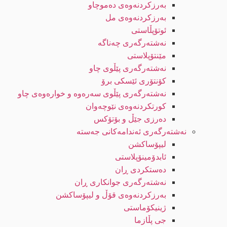
بەرزکردنەوەی دەموچاو
بەرزکردنەوەی مل
ئوتۆپڵاستی
نەشتەرگەری چەناگە
مێنتۆپلاستی
نەشتەرگەری پێڵوی چاو
کۆنتۆری ئێسکی برۆ
نەشتەرگەری پێڵوی سەرەوە و خوارەوەی چاو
کورتکردنەوەی نێوچەوان
دەرزی جێڵ و بۆتۆکس
نەشتەرگەری ئەندامەکانی جەستە
لیپۆساکشن
ئابدۆمینۆپلاستی
دەستکردی ڕان
نەشتەرگەری جوانکاری ڕان
بەرزکردنەوەی قۆڵ و لیپۆساکشن
ژینیکۆماستی
جی پڵازما