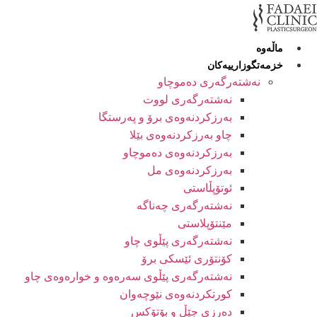
Ski
t
conten
ماڵەوە
خزمەتگوزارییەکان
نەشتەرگەری دەموچاو
نەشتەرگەری لووت
بەرزکردنەوەی برۆ و پەرستگا
چاو بەرزکردنەوەی بێلا
بەرزکردنەوەی دەموچاو
بەرزکردنەوەی مل
ئوتۆپڵاستی
نەشتەرگەری چەناگە
مێنتۆپلاستی
نەشتەرگەری پێڵوی چاو
کۆنتۆری ئێسکی برۆ
نەشتەرگەری پێڵوی سەرەوە و خوارەوەی چاو
کورتکردنەوەی نێوچەوان
دەرزی جێڵ و بۆتۆکس