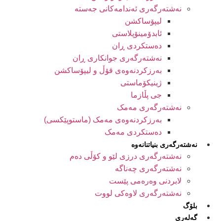
نەشتەرگەری ئەندامەکانی جەستە
لیپۆساکشن
ئابدۆمینۆپلاستی
دەستکردی ڕان
نەشتەرگەری جوانکاری ڕان
بەرزکردنەوەی قۆڵ و لیپۆساکشن
ژینیکۆماستی
جی پڵازما
نەشتەرگەری مەمک
بەرزکردنەوەی مەمک (ماستوپێکسی)
دەستکردی مەمک
نەشتەرگەری بنیاتنانەوە
نەشتەرگەری درزی لێو و کۆڵی دەم
نەشتەرگەری چەناگە
لابردنی وەرەمی پێست
نەشتەرگەری لاوەکی لووت
بلۆگ
گەلەری