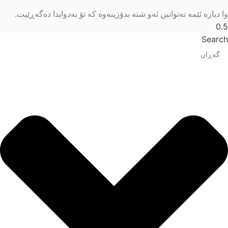
وا دیارە ئێمە نەتوانین ئەو شتە بدۆزینەوە کە تۆ بەدوایدا دەگەڕێیت.
Search