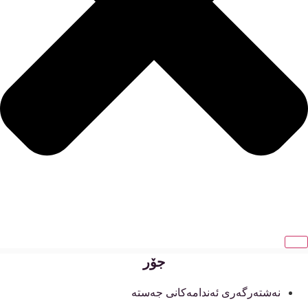
جۆر
نەشتەرگەری ئەندامەکانی جەستە