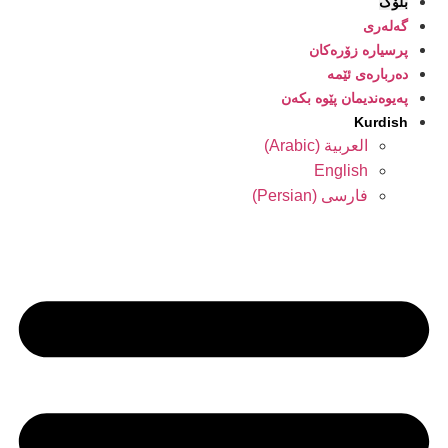
بلۆگ
گەلەری
پرسیارە زۆرەکان
دەربارەی ئێمە
پەیوەندیمان پێوە بکەن
Kurdish
العربية
(
Arabic
)
English
فارسی
(
Persian
)