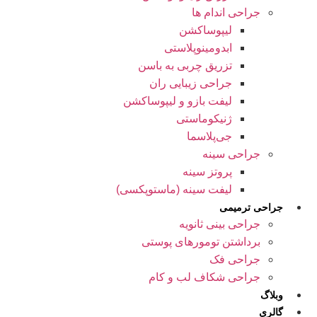
جراحی اندام ها
لیپوساکشن
ابدومینوپلاستی
تزریق چربی به باسن
جراحی زیبایی ران
لیفت بازو و لیپوساکشن
ژنیکوماستی
جی‌پلاسما
جراحی سینه
پروتز سینه
لیفت سینه (ماستوپکسی)
جراحی ترمیمی
جراحی بینی ثانویه
برداشتن تومورهای پوستی
جراحی فک
جراحی شکاف لب و کام
وبلاگ
گالری