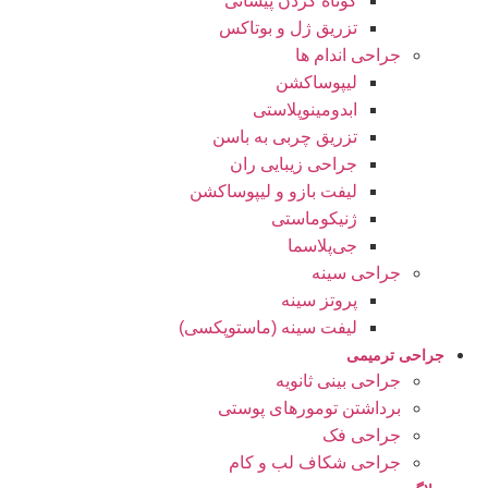
کوتاه کردن پیشانی
تزریق ژل و بوتاکس
جراحی اندام ها
لیپوساکشن
ابدومینوپلاستی
تزریق چربی به باسن
جراحی زیبایی ران
لیفت بازو و لیپوساکشن
ژنیکوماستی
جی‌پلاسما
جراحی سینه
پروتز سینه
لیفت سینه (ماستوپکسی)
جراحی ترمیمی
جراحی بینی ثانویه
برداشتن تومورهای پوستی
جراحی فک
جراحی شکاف لب و کام