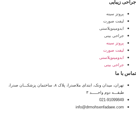
جراحی زیبایی
پروتز سینه
لیفت صورت
ابدومینوپلاستی
جراحی بینی
پروتز سینه
لیفت صورت
ابدومینوپلاستی
جراحی بینی
تماس با ما
تهران، میدان ونک، ابتدای ملاصدرا، پلاک ۸، ساختمان پزشکـــان صدرا،
طبقـــه دوم واحـــــد ۳
021-91099849
info@drmohsenfadaee.com