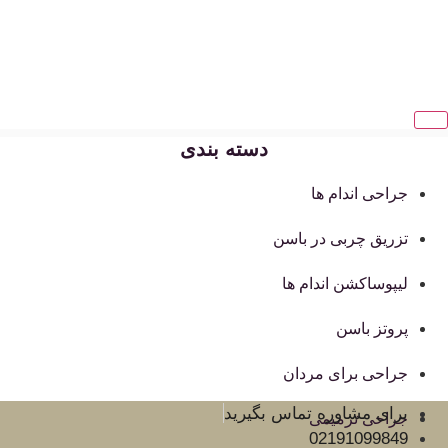
دسته بندی
جراحی اندام ها
تزریق چربی در باسن
لیپوساکشن اندام ها
پروتز باسن
جراحی برای مردان
برای مشاوره تماس بگیرید
جراحی ترمیمی
02191099849