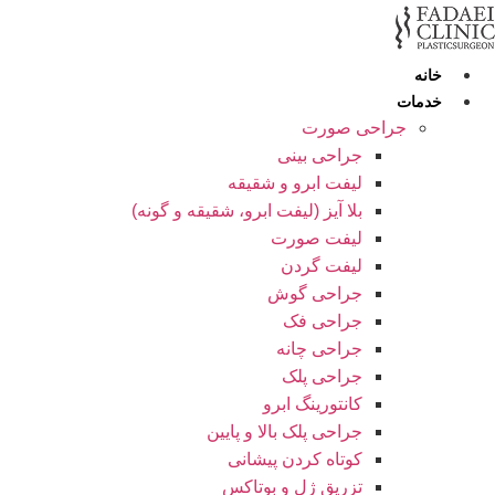
رش
ه
حتوا
خانه
خدمات
جراحی صورت
جراحی بینی
لیفت ابرو و شقیقه
بلا آیز (لیفت ابرو، شقیقه و گونه)
لیفت صورت
لیفت گردن
جراحی گوش
جراحی فک
جراحی چانه
جراحی پلک
کانتورینگ ابرو
جراحی پلک بالا و پایین
کوتاه کردن پیشانی
تزریق ژل و بوتاکس