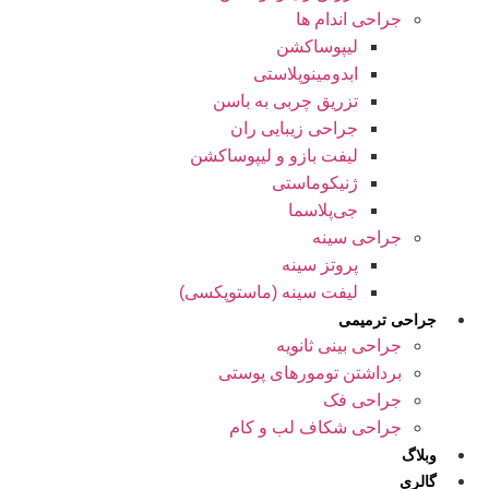
جراحی اندام ها
لیپوساکشن
ابدومینوپلاستی
تزریق چربی به باسن
جراحی زیبایی ران
لیفت بازو و لیپوساکشن
ژنیکوماستی
جی‌پلاسما
جراحی سینه
پروتز سینه
لیفت سینه (ماستوپکسی)
جراحی ترمیمی
جراحی بینی ثانویه
برداشتن تومورهای پوستی
جراحی فک
جراحی شکاف لب و کام
وبلاگ
گالری