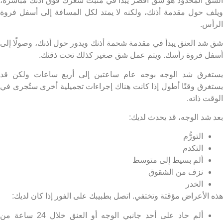
ق المحدود هو شق أقصر يبدأ في منبت شعرك فوق أذنك مباشرةً،
ف حول مقدمة أذنك، ولكنه لا يمتد لكل المسافة إلى أسفل فروة
أس.
شد العنق يبدأ في مقدمة شحمة أذنك ويدور حول أذنك، وصولًا إلى
ل فروة رأسك. ويتم عمل شق صغير كذلك تحت ذقنك.
غرق شد الوجه بوجه عام ساعتين إلى أربع ساعات ولكن قد
غرق وقتًا أطول إذا كانت هناك إجراءات تجميلية أخرى ستُجرى في
ت ذاته.
 شد الوجه، قد يحدث لديك:
التورُّم
التكدم
ألم بسيط إلى متوسط
نزف من الشقوق
الخدر
 الأعراض مؤقتة وتختفي. اتصل بطبيبك على الفور إذا كان لديك:
ألم حاد على أحد جانبي الوجه أو العنق خلال 24 ساعة من