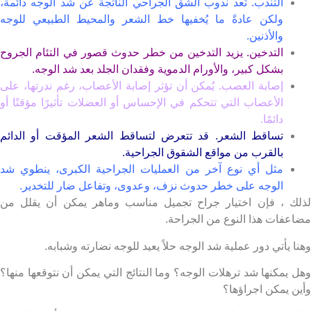
التندب. تُعد ندوب الشق الجراحي الناتجة عن شد الوجه دائمة،
ولكن عادةً ما يُخفيها خط الشعر والمحيط الطبيعي للوجه
والأذنين.
التدخين. يزيد التدخين من خطر حدوث قصور في التئام الجروح
بشكل كبير، والأورام الدموية وفقدان الجلد بعد شد الوجه.
إصابة العصب. يُمكن أن تؤثر إصابة الأعصاب، رغم ندرتها، على
الأعصاب التي تتحكم في الإحساس أو العضلات تأثيرًا مؤقتًا أو
دائمًا.
تساقط الشعر. قد تتعرض لتساقط الشعر المؤقت أو الدائم
بالقرب من مواقع الشقوق الجراحية.
مثل أي نوع آخر من العمليات الجراحية الكبرى، ينطوي شد
الوجه على خطر حدوث نزف، وعدوى، وتفاعل ضار للتخدير.
ك ، فإن اختيار جراح تجميل مناسب وماهر يمكن أن يقلل من
عفات هذا النوع من الجراحة.
 يأتي دور عملية شد الوجه حلاً يعيد للوجه نضارته وشبابه.
 يمكنها شد ترهلات الوجه؟ وما النتائج التي يمكن أن نتوقعها منها؟
ن يمكن اجراؤها؟