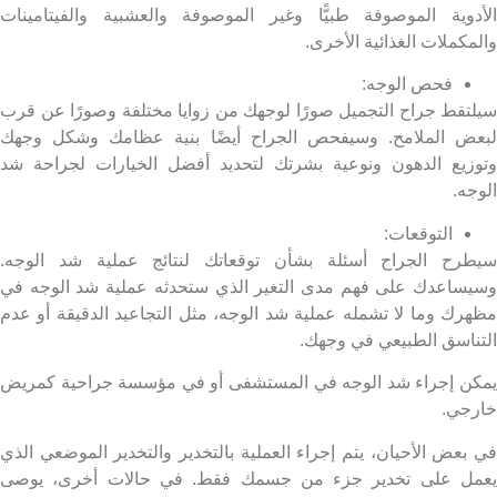
دوية الموصوفة طبيًّا وغير الموصوفة والعشبية والفيتامينات
كملات الغذائية الأخرى.
فحص الوجه:
تقط جراح التجميل صورًا لوجهك من زوايا مختلفة وصورًا عن قرب
ض الملامح. وسيفحص الجراح أيضًا بنية عظامك وشكل وجهك
زيع الدهون ونوعية بشرتك لتحديد أفضل الخيارات لجراحة شد
جه.
التوقعات:
رح الجراح أسئلة بشأن توقعاتك لنتائج عملية شد الوجه.
ساعدك على فهم مدى التغير الذي ستحدثه عملية شد الوجه في
رك وما لا تشمله عملية شد الوجه، مثل التجاعيد الدقيقة أو عدم
ناسق الطبيعي في وجهك.
ن إجراء شد الوجه في المستشفى أو في مؤسسة جراحية كمريض
جي.
بعض الأحيان، يتم إجراء العملية بالتخدير والتخدير الموضعي الذي
ل على تخدير جزء من جسمك فقط. في حالات أخرى، يوصى