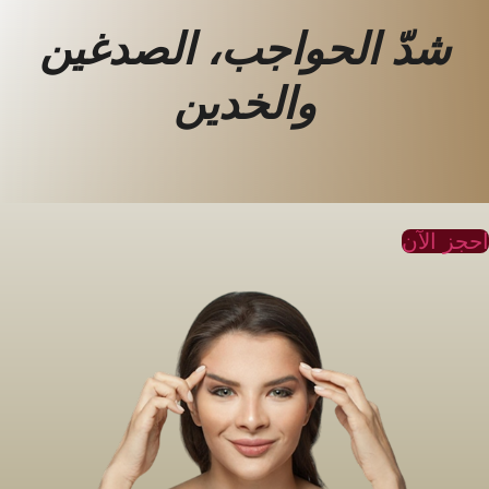
شدّ الحواجب، الصدغين
والخدين
حجز الآن