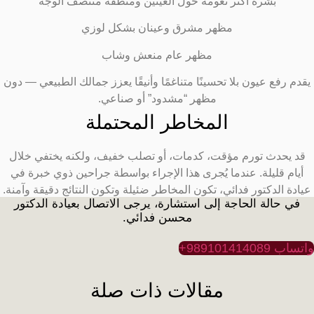
بشرة أكثر نعومة حول العينين ومنطقة منتصف الوجه
مظهر مشرق وعينان بشكل لوزي
مظهر عام منعش وشاب
يقدم رفع عيون بلا تحسينًا متناغمًا وأنيقًا يعزز جمالك الطبيعي — دون
مظهر “مشدود” أو صناعي.
المخاطر المحتملة
قد يحدث تورم مؤقت، كدمات، أو تصلب خفيف، ولكنه يختفي خلال
أيام قليلة. عندما يُجرى هذا الإجراء بواسطة جراحين ذوي خبرة في
يادة الدكتور فدائي، تكون المخاطر ضئيلة وتكون النتائج دقيقة وآمنة.
في حالة الحاجة إلى استشارة، يرجى الاتصال بعيادة الدكتور
محسن فدائي.
تساب 989101414089+
مقالات ذات صلة