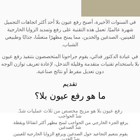
في السنوات الأخيرة، أصبح رفع عيون بلا أحد أكثر اتجاهات التجميل
شهرة عالميًا. تعمل هذه التقنية على رفع وتمديد الزوايا الخارجية
للعينين، الصدغين والخدين، مما يمنح مظهرًا منعشًا، جذابًا وطبيعي
الشباب.
في عيادة الدكتور فدائي، يقوم جراحونا المتخصصون بتنفيذ رفع عيون
لا باستخدام تقنيات متقدمة وقليلة التدخل، لإعادة تعريف توازن الوجه
دون تعديل مفرط أو نتائج صناعية.
تقديم
ما هو رفع عيون بلا؟
رفع عيون بلا هو مزيج مخصص من ثلاث عمليات شدّ.
شدّ الحواجب
يرفع الجزء الخارجي من الحواجب لمنح مظهر أكثر انفتاحًا ويقظة.
شدّ الصدغين
يقوم بتنعيم التجاعيد حول الصدغين ويرفع الزوايا الخارجية للعينين.
شدّ الخدين