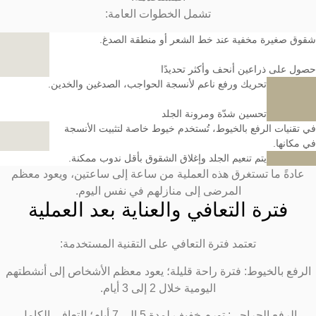
تشمل الخطوات العامة:
قوق صغيرة مخفية عند خط الشعر أو منطقة الصدغ.
صول على ذراعين أنحف وأكثر تحديدًا
تحريك ورفع ناعم لأنسجة الحواجب، الصدغين والخدين.
تحسين شدّة ومرونة الجلد
ي تقنيات الرفع بالخيوط، تُستخدم خيوط خاصة لتثبيت الأنسجة
ي مكانها.
يتم تنعيم الجلد وإغلاق الشقوق بأقل ندوب ممكنة.
عادةً ما تستغرق هذه العملية من ساعة إلى ساعتين، ويعود معظم
المرضى إلى منازلهم في نفس اليوم.
فترة التعافي والعناية بعد العملية
تعتمد فترة التعافي على التقنية المستخدمة:
الرفع بالخيوط: فترة راحة قليلة؛ يعود معظم الأشخاص إلى أنشطتهم
اليومية خلال 2 إلى 3 أيام.
الرفع الجراحي: تورم خفيف لمدة 5 إلى 7 أيام؛ التعافي الكامل