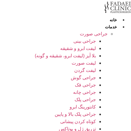
رش
ه
حتوا
خانه
خدمات
جراحی صورت
جراحی بینی
لیفت ابرو و شقیقه
بلا آیز (لیفت ابرو، شقیقه و گونه)
لیفت صورت
لیفت گردن
جراحی گوش
جراحی فک
جراحی چانه
جراحی پلک
کانتورینگ ابرو
جراحی پلک بالا و پایین
کوتاه کردن پیشانی
تزریق ژل و بوتاکس