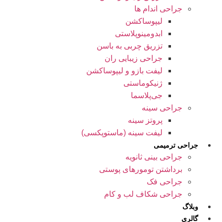
جراحی اندام ها
لیپوساکشن
ابدومینوپلاستی
تزریق چربی به باسن
جراحی زیبایی ران
لیفت بازو و لیپوساکشن
ژنیکوماستی
جی‌پلاسما
جراحی سینه
پروتز سینه
لیفت سینه (ماستوپکسی)
جراحی ترمیمی
جراحی بینی ثانویه
برداشتن تومورهای پوستی
جراحی فک
جراحی شکاف لب و کام
وبلاگ
گالری