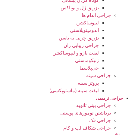
کوتاه کردن پیشانی
تزریق ژل و بوتاکس
جراحی اندام ها
لیپوساکشن
ابدومینوپلاستی
تزریق چربی به باسن
جراحی زیبایی ران
لیفت بازو و لیپوساکشن
ژنیکوماستی
جی‌پلاسما
جراحی سینه
پروتز سینه
لیفت سینه (ماستوپکسی)
جراحی ترمیمی
جراحی بینی ثانویه
برداشتن تومورهای پوستی
جراحی فک
جراحی شکاف لب و کام