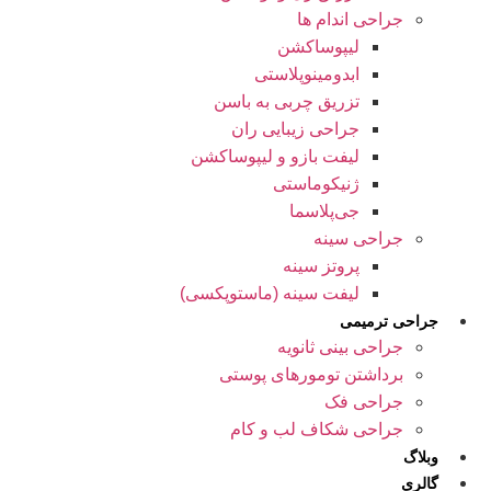
جراحی اندام ها
لیپوساکشن
ابدومینوپلاستی
تزریق چربی به باسن
جراحی زیبایی ران
لیفت بازو و لیپوساکشن
ژنیکوماستی
جی‌پلاسما
جراحی سینه
پروتز سینه
لیفت سینه (ماستوپکسی)
جراحی ترمیمی
جراحی بینی ثانویه
برداشتن تومورهای پوستی
جراحی فک
جراحی شکاف لب و کام
وبلاگ
گالری