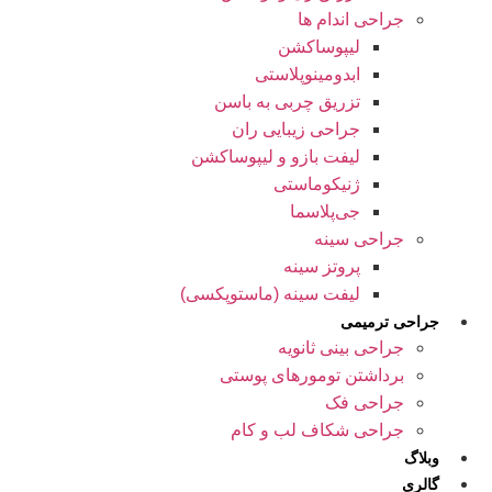
جراحی اندام ها
لیپوساکشن
ابدومینوپلاستی
تزریق چربی به باسن
جراحی زیبایی ران
لیفت بازو و لیپوساکشن
ژنیکوماستی
جی‌پلاسما
جراحی سینه
پروتز سینه
لیفت سینه (ماستوپکسی)
جراحی ترمیمی
جراحی بینی ثانویه
برداشتن تومورهای پوستی
جراحی فک
جراحی شکاف لب و کام
وبلاگ
گالری