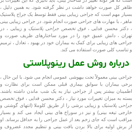
 که هر گونه تغییر در ساختار بینی، باید تاثیری که این تغییرات بر
ر کل صورت خواهد داشت در نظر گرفته شود. به همین دلیل ،
ار مهم است که جراحی زیبایی بینی فقط توسط یک جراح پلاستیک
ر ، با مهارت های جراحی صورت انجام شود. در جراحی زیبایی بینی
کتر محسن فدایی ،
فوق تخصص جراحی پلاستیک
و زیبایی ، در
ان ، دانش عمیق خود را در مورد ساختارهای ظریف صورت و
حی های زیبایی برای کمک به بیماران خود در بهبود ، تعادل ، ترمیم
ناسب کلی صورت استفاده می کند.
باره روش عمل رینوپلاستی
حی بینی معمولاً تحت بیهوشی عمومی انجام می شود. با این حال ،
ی بیماران با سوابق بیماری قبلی ممکن است برای نظارت و
ینان بیشتر پس از جراحی نیاز به یک شب ماندن داشته باشند.
ه به میزان تغییرات مورد نیاز ، دکتر محسن فدایی ،
فوق تخصص
حی پلاستیک
و زیبایی برشی را از طریق کلوملا (انتهای گوشتی و
جی تیغه بینی) و نیز در سوراخ های بینی ایجاد می کند و بسیار
قب است که جای زخم بعد از عمل جراحی را به حداقل برساند. او
برش اولیه برای بالا بردن بافت بینی و تنظیم مجدد غضروف و