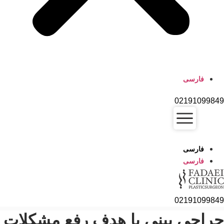
فارسی
02191099
فارسی
فارسی
02191099
احی بینی با هدف رفع مشکلات