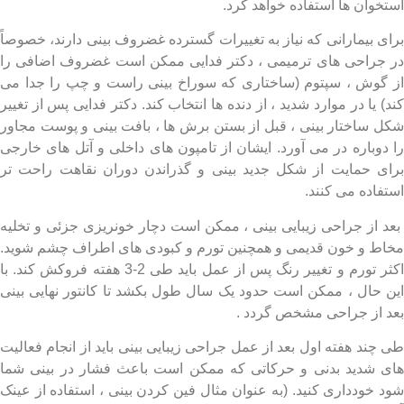
خوان ها استفاده خواهد کرد.
ی بیمارانی که نیاز به تغییرات گسترده غضروف بینی دارند، خصوصاً
جراحی های ترمیمی ، دکتر فدایی ممکن است غضروف اضافی را
گوش ، سپتوم (ساختاری که سوراخ بینی راست و چپ را جدا می
 یا در موارد شدید ، از دنده ها انتخاب کند. دکتر فدایی پس از تغییر
 ساختار بینی ، قبل از بستن برش ها ، بافت بینی و پوست مجاور
دوباره در می آورد. ایشان از تامپون های داخلی و آتل های خارجی
ی حمایت از شکل جدید بینی و گذراندن دوران نقاهت راحت تر
فاده می کنند.
 از جراحی زیبایی بینی ، ممکن است دچار خونریزی جزئی و تخلیه
ط و خون قدیمی و همچنین تورم و کبودی های اطراف چشم شوید.
اکثر تورم و تغییر رنگ پس از عمل باید طی 2-3 هفته فروکش کند. با
 حال ، ممکن است حدود یک سال طول بکشد تا کانتور نهایی بینی
 از جراحی مشخص گردد .
چند هفته اول بعد از عمل جراحی زیبایی بینی باید از انجام فعالیت
 شدید بدنی و حرکاتی که ممکن است باعث فشار در بینی شما
 خودداری کنید. (به عنوان مثال فین کردن بینی ، استفاده از عینک