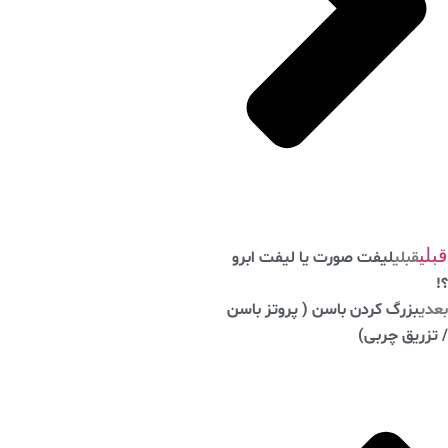
ی
قبلی
لیفت صورت یا لیفت ابرو
ی
بزرگ کردن باسن ( پروتز باسن
زریق چربی)