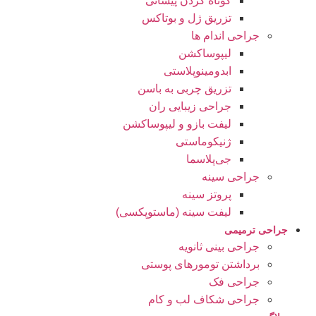
کوتاه کردن پیشانی
تزریق ژل و بوتاکس
جراحی اندام ها
لیپوساکشن
ابدومینوپلاستی
تزریق چربی به باسن
جراحی زیبایی ران
لیفت بازو و لیپوساکشن
ژنیکوماستی
جی‌پلاسما
جراحی سینه
پروتز سینه
لیفت سینه (ماستوپکسی)
جراحی ترمیمی
جراحی بینی ثانویه
برداشتن تومورهای پوستی
جراحی فک
جراحی شکاف لب و کام