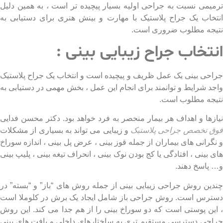
یمی نسبت به جراحی اولیه بسیار پیچیده تر است ، به همین دلیل
خاب یک جراح پلاستیک با مهارت و بینش هنری برای دستیابی به
جه مطلوب ضروری است.
تخاب جراح زیبایی بینی :
حی بینی یک عمل ظریف و پیچیده است و انتخاب یک جراح پلاستیک
د شرایط و توانمند برای انجام این عمل ، بخش مهمی در دستیابی به
جه مطلوب است.
زها و اهداف هر بیمار منحصر به فرد خواهد بود. دکتر محسن فدایی
 تخصص جراحی پلاستیک
و زیبایی می تواند به بسیاری از مشکلات
گرانی های بیماران از جمله قوز بینی ، عرض پل بینی ، اندازه سوراخ
بینی ، افتادگی یا کج بودن نوک بینی ، انحراف تیغه بینی ، پلیپ بینی
پاسخ دهند.
ین روش جراحی زیبایی بینی از جمله روش های “باز” ​​و “بسته” در
رس است. روش جراحی باز شامل ایجاد یک برش در کلوملا است
ین پوستی است که دو سوراخ بینی را از هم جدا می کند. این روش
حی دسترسی مستقیم تری به ساختارهای داخلی و بافت های بینی