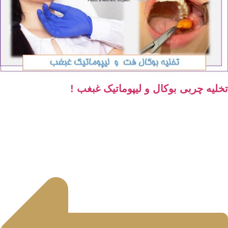
یه چربی بوکال و لیپوماتیک غبغب !