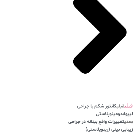
ی
قبلی
کانتور شکم با جراحی
وابدومینوپلاستی
ی
تغییرات واقع بینانه در جراحی
ایی بینی (رینوپلاستی)