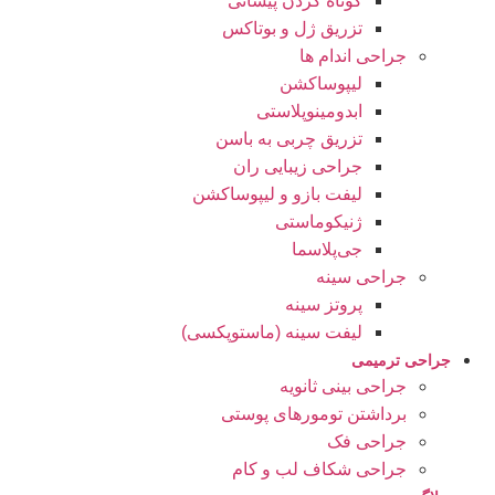
کوتاه کردن پیشانی
تزریق ژل و بوتاکس
جراحی اندام ها
لیپوساکشن
ابدومینوپلاستی
تزریق چربی به باسن
جراحی زیبایی ران
لیفت بازو و لیپوساکشن
ژنیکوماستی
جی‌پلاسما
جراحی سینه
پروتز سینه
لیفت سینه (ماستوپکسی)
جراحی ترمیمی
جراحی بینی ثانویه
برداشتن تومورهای پوستی
جراحی فک
جراحی شکاف لب و کام