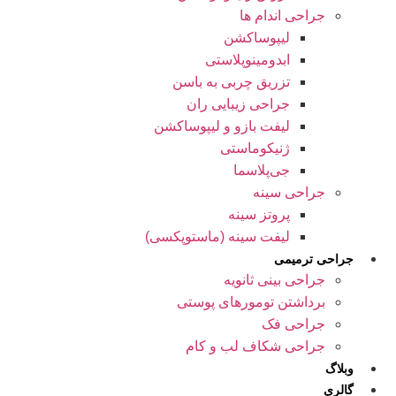
جراحی اندام ها
لیپوساکشن
ابدومینوپلاستی
تزریق چربی به باسن
جراحی زیبایی ران
لیفت بازو و لیپوساکشن
ژنیکوماستی
جی‌پلاسما
جراحی سینه
پروتز سینه
لیفت سینه (ماستوپکسی)
جراحی ترمیمی
جراحی بینی ثانویه
برداشتن تومورهای پوستی
جراحی فک
جراحی شکاف لب و کام
وبلاگ
گالری