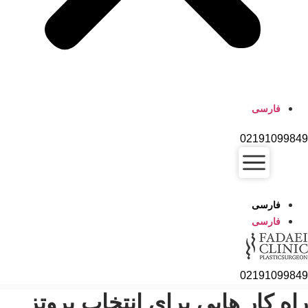
فارسی
02191099
فارسی
فارسی
02191099
ه کار هایی برای انتخاب پروتز